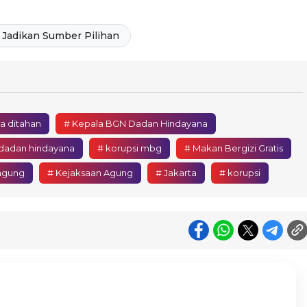
Jadikan Sumber Pilihan
a ditahan
# Kepala BGN Dadan Hindayana
 dadan hindayana
# korupsi mbg
# Makan Bergizi Gratis
agung
# Kejaksaan Agung
# Jakarta
# korupsi