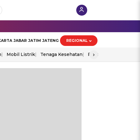
KARTA
JABAR
JATIM
JATENG
REGIONAL
›
n
Mobil Listrik
Tenaga Kesehatan
Piala Aff 2026
Ekono