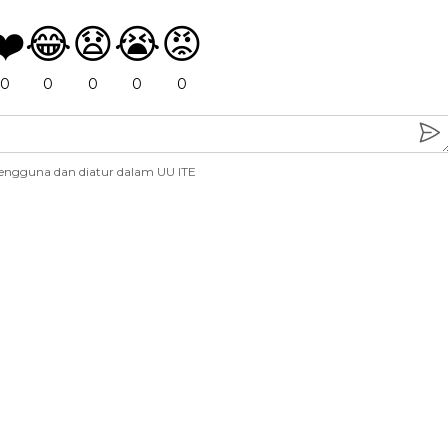
❤️
😂
😧
😭
😡
0
0
0
0
0
engguna dan diatur dalam UU ITE