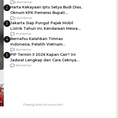
Gagalnya Negara Jamin Keamanan
6 Komentar
Harta Kekayaan Iptu Setya Budi Dias,
2
Oknum KPK Pemeras Bupati
Pemalang
2 Komentar
Jakarta Siap Pungut Pajak Mobil
3
Listrik Tahun Ini, Kendaraan Mewah
Kena hingga 75% PKB
1 Komentar
Bernafsu Kalahkan Timnas
4
Indonesia, Pelatih Vietnam
Berencana Pakai Jimat di Pakansari
1 Komentar
PIP Termin II 2026 Kapan Cair? Ini
5
Jadwal Lengkap dan Cara Ceknya
agar Dana Tidak Hangus!
1 Komentar