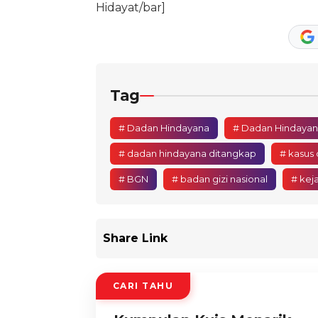
Hidayat/bar]
Tag
# Dadan Hindayana
# Dadan Hindayan
# dadan hindayana ditangkap
# kasus
# BGN
# badan gizi nasional
# kej
Share Link
CARI TAHU