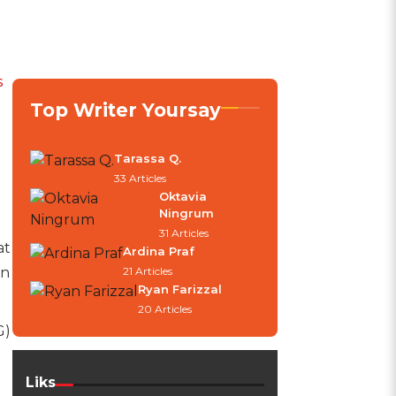
s
Top Writer Yoursay
Tarassa Q.
33 Articles
a
Oktavia
Ningrum
31 Articles
at
Ardina Praf
21 Articles
an
Ryan Farizzal
20 Articles
G)
Liks