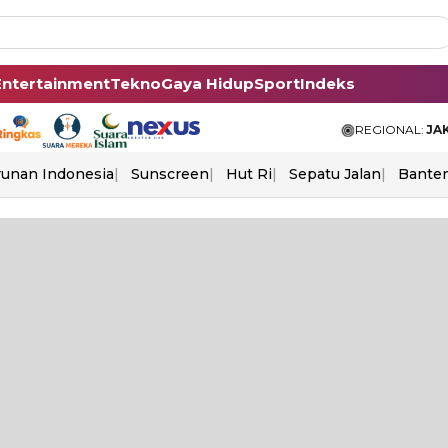
Entertainment
Tekno
Gaya Hidup
Sport
Indeks
REGIONAL:
JA
unan Indonesia
Sunscreen
Hut Ri
Sepatu Jalan
Bante