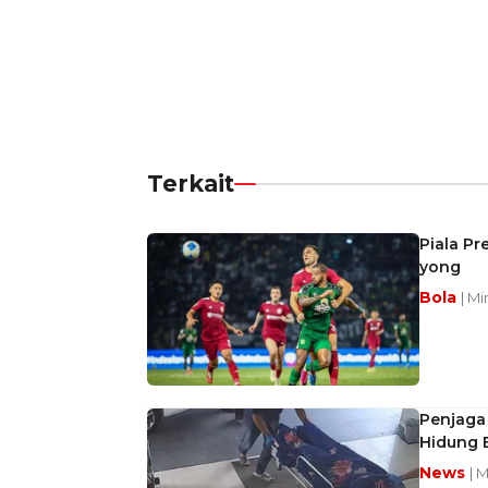
Terkait
Piala Pr
yong
Bola
| Mi
Penjaga
Hidung 
News
| 