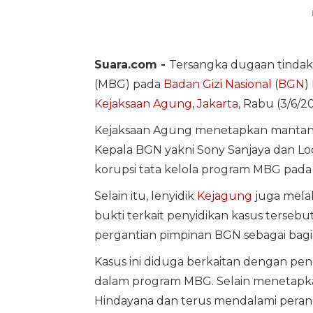
Suara.com -
Tersangka dugaan tindak
(MBG) pada
Badan Gizi Nasional
(
BGN
)
Kejaksaan Agung
,
Jakarta
, Rabu (3/6/20
Kejaksaan Agung menetapkan manta
Kepala BGN yakni Sony Sanjaya dan L
korupsi tata kelola program MBG pad
Selain itu, lenyidik
Kejagung
juga mela
bukti terkait penyidikan kasus terse
pergantian pimpinan BGN sebagai bagia
Kasus ini diduga berkaitan dengan pe
dalam program MBG. Selain menetapka
Hindayana dan terus mendalami peran p