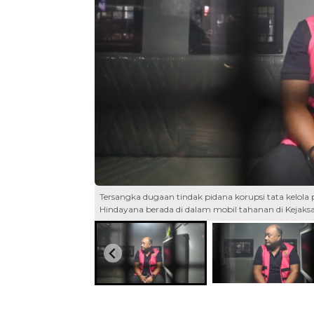
Tersangka dugaan tindak pidana korupsi tata kelol
Hindayana berada di dalam mobil tahanan di Kejaks