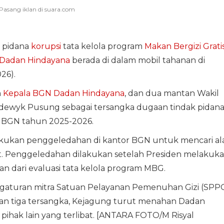
 pidana
korupsi
tata kelola program
Makan Bergizi Grati
Dadan Hindayana
berada di dalam mobil tahanan di
26).
n
Kepala BGN Dadan Hindayana
, dan dua mantan Wakil
odewyk Pusung sebagai tersangka dugaan tindak pidan
a BGN tahun 2025-2026.
kukan penggeledahan di kantor BGN untuk mencari al
but. Penggeledahan dilakukan setelah Presiden melakuk
n dari evaluasi tata kelola program MBG.
ngaturan mitra Satuan Pelayanan Pemenuhan Gizi (SPP
n tiga tersangka, Kejagung turut menahan Dadan
ihak lain yang terlibat. [ANTARA FOTO/M Risyal