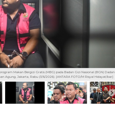
a program Makan Bergizi Gratis (MBG) pada Badan Gizi Nasional (BGN) Dadan
aan Agung, Jakarta, Rabu (3/6/2026). [ANTARA FOTO/M Risyal Hidayat/bar]