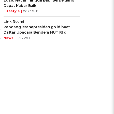
2026: Macan hingga Babi Berpeluang
Dapat Kabar Baik
Lifestyle |
06:23 WIB
Link Resmi
Pandang.istanapresiden.go.id buat
Daftar Upacara Bendera HUT RI di
Istana Negara
News |
12:13 WIB