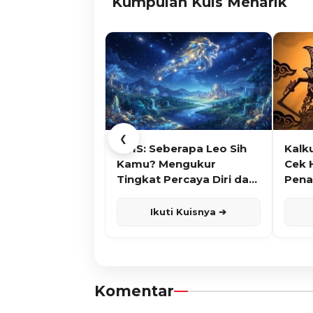
Kumpulan Kuis Menarik
❮
KUIS: Seberapa Leo Sih
Kalk
Kamu? Mengukur
Cek 
Tingkat Percaya Diri dan
Pena
Karisma
Ikuti Kuisnya ➔
Komentar