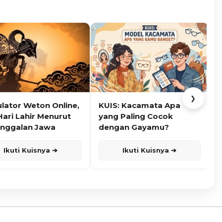
❯
ulator Weton Online,
KUIS: Kacamata Apa
K
Hari Lahir Menurut
yang Paling Cocok
nggalan Jawa
dengan Gayamu?
Ikuti Kuisnya ➔
Ikuti Kuisnya ➔