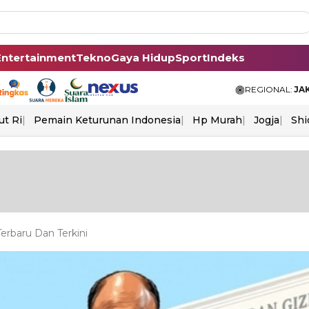
Entertainment
Tekno
Gaya Hidup
Sport
Indeks
REGIONAL:
JA
ut Ri
Pemain Keturunan Indonesia
Hp Murah
Jogja
Shi
rbaru Dan Terkini