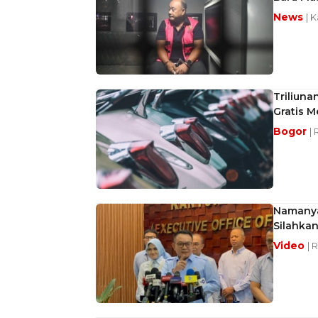
News
| 
Triliuna
Gratis 
Bogor
| 
Namanya
Silahkan
Video
| 