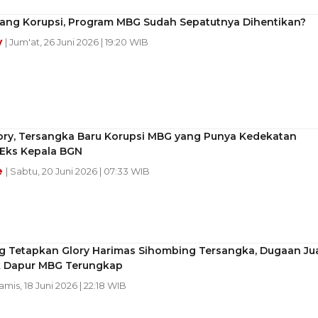
dang Korupsi, Program MBG Sudah Sepatutnya Dihentikan?
y
| Jum'at, 26 Juni 2026 | 19:20 WIB
lory, Tersangka Baru Korupsi MBG yang Punya Kedekatan
Eks Kepala BGN
e
| Sabtu, 20 Juni 2026 | 07:33 WIB
g Tetapkan Glory Harimas Sihombing Tersangka, Dugaan Ju
ik Dapur MBG Terungkap
Kamis, 18 Juni 2026 | 22:18 WIB