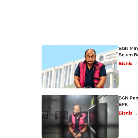
BGN Mint
Belum B
Bisnis
| 
BGN Pam
BPK
Bisnis
| 