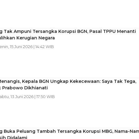
g Tak Ampuni Tersangka Korupsi BGN, Pasal TPPU Menanti
ulihkan Kerugian Negara
enin, 15 Juni 2026 | 14:42 WIB
Menangis, Kepala BGN Ungkap Kekecewaan: Saya Tak Tega,
k Prabowo Dikhianati
Sabtu, 13 Juni 2026 | 17:50 WIB
g Buka Peluang Tambah Tersangka Korupsi MBG, Nama-Na
sih Didalami