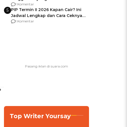
Usai Jadi Brigjen
1 Komentar
PIP Termin II 2026 Kapan Cair? Ini
5
Jadwal Lengkap dan Cara Ceknya
agar Dana Tidak Hangus!
1 Komentar
P
Top Writer Yoursay