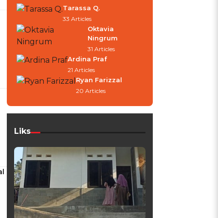
Tarassa Q.
33 Articles
Oktavia
Ningrum
31 Articles
Ardina Praf
21 Articles
Ryan Farizzal
20 Articles
Liks
al