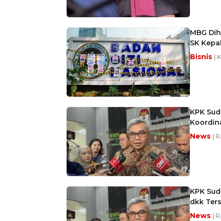
MBG Dih
SK Kepa
Bisnis
| 
KPK Suda
Koordin
News
| 
KPK Sud
dkk Ter
News
| 