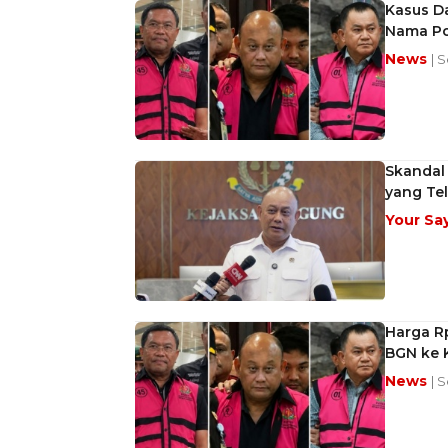
Kasus Da
Nama Pol
News
| 
Skandal
yang Tel
Your Sa
Harga Rp
BGN ke 
News
| 