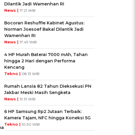
Dilantik Jadi Wamenhan RI
News |
17:21 WIB
Bocoran Reshuffle Kabinet Agustus:
Norman Joesoef Bakal Dilantik Jadi
Wamenhan RI
News |
17:49 WIB
4 HP Murah Baterai 7000 mAh, Tahan
hingga 2 Hari dengan Performa
Kencang
Tekno |
08:13 WIB
Rumah Lansia 82 Tahun Dieksekusi PN
Jakbar Meski Masih Sengketa
News |
19:31 WIB
6 HP Samsung Rp2 Jutaan Terbaik:
Kamera Tajam, NFC hingga Koneksi 5G
Tekno |
10:30 WIB
ma