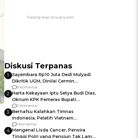
Diskusi Terpanas
Sayembara Rp10 Juta Dedi Mulyadi
1
Dikritik UGM, Dinilai Cermin
Gagalnya Negara Jamin Keamanan
6 Komentar
Harta Kekayaan Iptu Setya Budi Dias,
2
Oknum KPK Pemeras Bupati
Pemalang
2 Komentar
Bernafsu Kalahkan Timnas
3
Indonesia, Pelatih Vietnam
n
Berencana Pakai Jimat di Pakansari
1 Komentar
Mengenal Lisda Cancer, Perwira
4
Tinggi Polri yang Pensiun Tak Lama