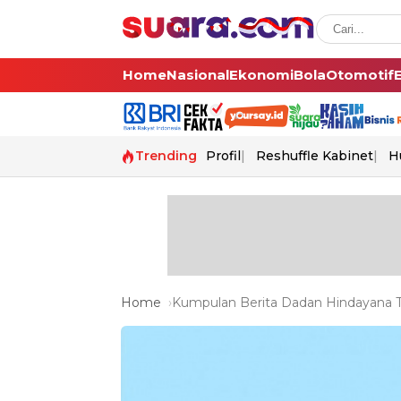
Home
Nasional
Ekonomi
Bola
Otomotif
Trending
Profil
Reshuffle Kabinet
H
Home
Kumpulan Berita Dadan Hindayana Te