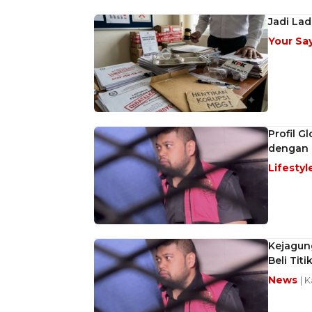
Jadi La
Your Sa
Profil G
dengan 
Lifestyl
Kejagun
Beli Tit
News
| 