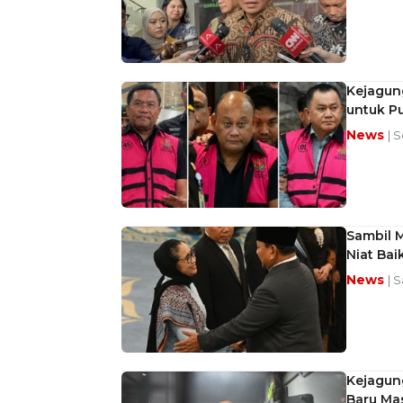
Kejagun
untuk P
News
| S
Sambil 
Niat Bai
News
| 
Kejagun
Baru Ma