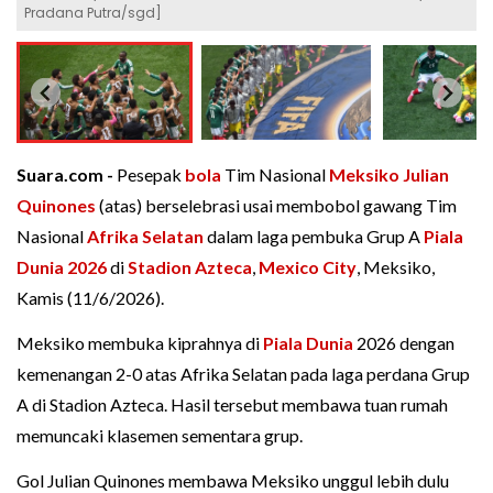
Pradana Putra/sgd]
Suara.com -
Pesepak
bola
Tim Nasional
Meksiko
Julian
Quinones
(atas) berselebrasi usai membobol gawang Tim
Nasional
Afrika Selatan
dalam laga pembuka Grup A
Piala
Dunia 2026
di
Stadion Azteca
,
Mexico City
, Meksiko,
Kamis (11/6/2026).
Meksiko membuka kiprahnya di
Piala Dunia
2026 dengan
kemenangan 2-0 atas Afrika Selatan pada laga perdana Grup
A di Stadion Azteca. Hasil tersebut membawa tuan rumah
memuncaki klasemen sementara grup.
Gol Julian Quinones membawa Meksiko unggul lebih dulu