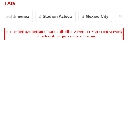
TAG
imenez
# Stadion Azteca
# Mexico City
# FIFA World