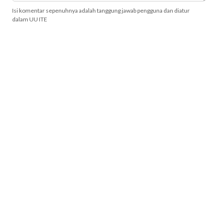
Isi komentar sepenuhnya adalah tanggung jawab pengguna dan diatur
dalam UU ITE