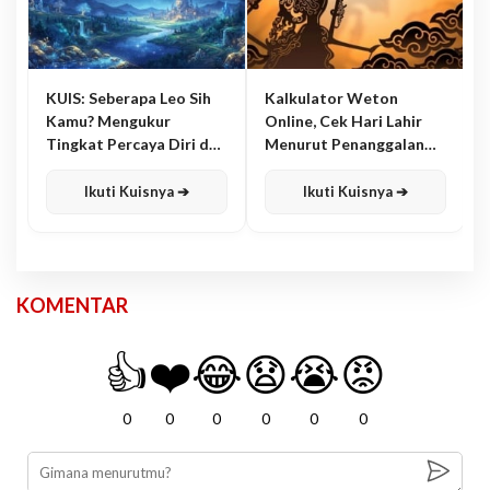
KUIS: Seberapa Leo Sih
Kalkulator Weton
Kamu? Mengukur
Online, Cek Hari Lahir
Tingkat Percaya Diri dan
Menurut Penanggalan
Karisma
Jawa
Ikuti Kuisnya ➔
Ikuti Kuisnya ➔
KOMENTAR
👍
❤️
😂
😧
😭
😡
0
0
0
0
0
0