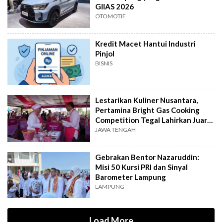
GIIAS 2026
OTOMOTIF
Kredit Macet Hantui Industri
Pinjol
BISNIS
Lestarikan Kuliner Nusantara,
Pertamina Bright Gas Cooking
Competition Tegal Lahirkan Juara
Baru
JAWA TENGAH
Gebrakan Bentor Nazaruddin:
Misi 50 Kursi PRI dan Sinyal
Barometer Lampung
LAMPUNG
Load More