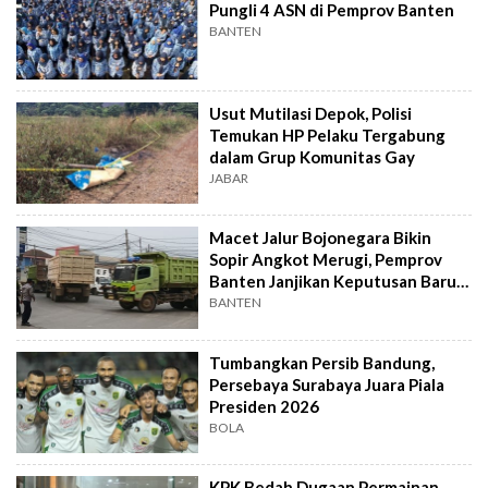
Pungli 4 ASN di Pemprov Banten
BANTEN
Usut Mutilasi Depok, Polisi
Temukan HP Pelaku Tergabung
dalam Grup Komunitas Gay
JABAR
Macet Jalur Bojonegara Bikin
Sopir Angkot Merugi, Pemprov
Banten Janjikan Keputusan Baru 4
Hari Lagi
BANTEN
Tumbangkan Persib Bandung,
Persebaya Surabaya Juara Piala
Presiden 2026
BOLA
KPK Bedah Dugaan Permainan