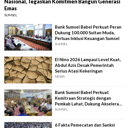
Nasional, Tegaskan Komitmen Bangun Generasi
Emas
SUMSEL
Bank Sumsel Babel Perkuat Peran
Dukung 100.000 Sultan Muda,
Perluas Inklusi Keuangan Sumsel
SUMSEL
El Nino 2026 Lampaui Level Kuat,
Abdul Azis Desak Pemerintah
Serius Atasi Kekeringan
NEWS
Bank Sumsel Babel Perkuat
Kemitraan Strategis dengan
Pemkab Lahat, Dukung Akselerasi
Ekonomi Daerah
SUMSEL
6 Fakta Pemecatan dan Sanksi