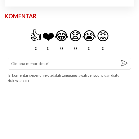
KOMENTAR
👍
❤️
😂
😧
😭
😡
0
0
0
0
0
0
Isi komentar sepenuhnya adalah tanggung jawab pengguna dan diatur
dalam UU ITE