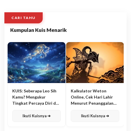
CARI TAHU
Kumpulan Kuis Menarik
KUIS: Seberapa Leo Sih
Kalkulator Weton
Kamu? Mengukur
Online, Cek Hari Lahir
Tingkat Percaya Diri dan
Menurut Penanggalan
Karisma
Jawa
Ikuti Kuisnya ➔
Ikuti Kuisnya ➔