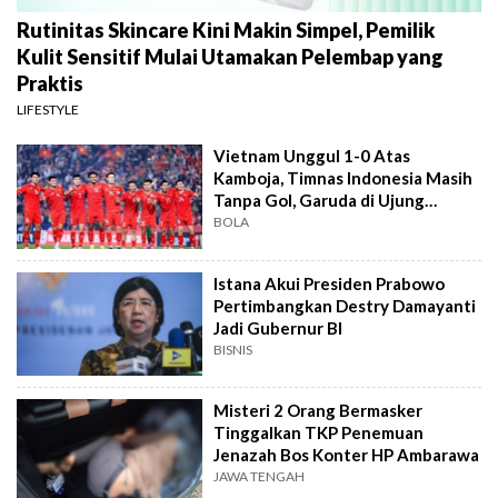
Rutinitas Skincare Kini Makin Simpel, Pemilik
Kulit Sensitif Mulai Utamakan Pelembap yang
Praktis
LIFESTYLE
Vietnam Unggul 1-0 Atas
Kamboja, Timnas Indonesia Masih
Tanpa Gol, Garuda di Ujung
Tanduk
BOLA
Istana Akui Presiden Prabowo
Pertimbangkan Destry Damayanti
Jadi Gubernur BI
BISNIS
Misteri 2 Orang Bermasker
Tinggalkan TKP Penemuan
Jenazah Bos Konter HP Ambarawa
JAWA TENGAH