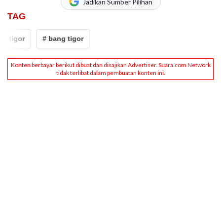
Jadikan Sumber Pilihan
TAG
g tigor
# bang tigor