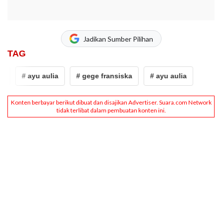
Jadikan Sumber Pilihan
TAG
a
# ayu aulia
# gege fransiska
# ayu aulia