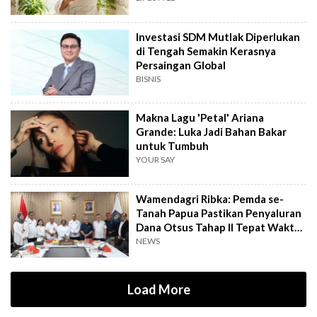
Investasi SDM Mutlak Diperlukan
di Tengah Semakin Kerasnya
Persaingan Global
BISNIS
Makna Lagu 'Petal' Ariana
Grande: Luka Jadi Bahan Bakar
untuk Tumbuh
YOUR SAY
Wamendagri Ribka: Pemda se-
Tanah Papua Pastikan Penyaluran
Dana Otsus Tahap II Tepat Waktu
& Sasaran
NEWS
Load More