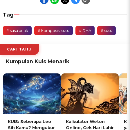
Tag
# susu anak
# komposisi susu
# DHA
# susu
CARI TAHU
Kumpulan Kuis Menarik
KUIS: Seberapa Leo
Kalkulator Weton
KU
Sih Kamu? Mengukur
Online, Cek Hari Lahir
ya