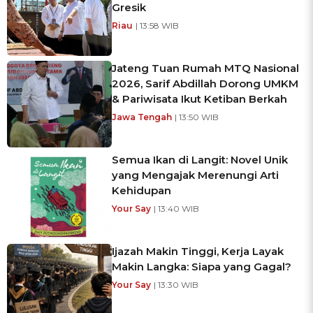
Gresik
Riau
| 13:58 WIB
Jateng Tuan Rumah MTQ Nasional
2026, Sarif Abdillah Dorong UMKM
& Pariwisata Ikut Ketiban Berkah
Jawa Tengah
| 13:50 WIB
Semua Ikan di Langit: Novel Unik
yang Mengajak Merenungi Arti
Kehidupan
Your Say
| 13:40 WIB
Ijazah Makin Tinggi, Kerja Layak
Makin Langka: Siapa yang Gagal?
Your Say
| 13:30 WIB