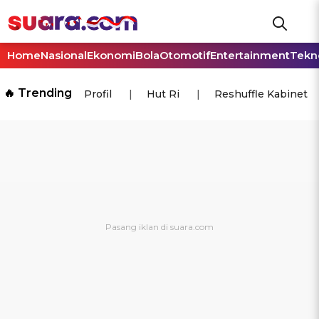
Home
Nasional
Ekonomi
Bola
Otomotif
Entertainment
Tekn
🔥 Trending
Profil
Hut Ri
Reshuffle Kabinet