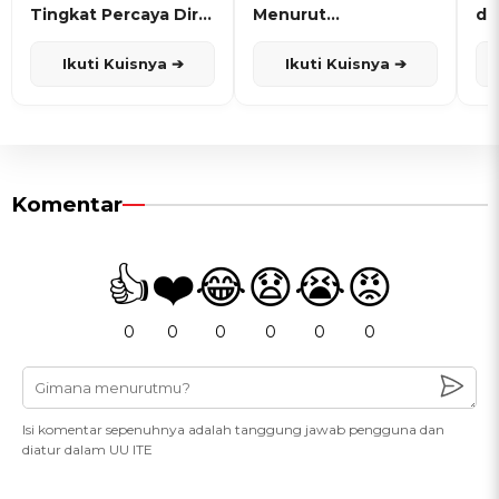
Tingkat Percaya Diri
Menurut
de
dan Karisma
Penanggalan Jawa
Ikuti Kuisnya ➔
Ikuti Kuisnya ➔
Komentar
👍
❤️
😂
😧
😭
😡
0
0
0
0
0
0
Isi komentar sepenuhnya adalah tanggung jawab pengguna dan
diatur dalam UU ITE