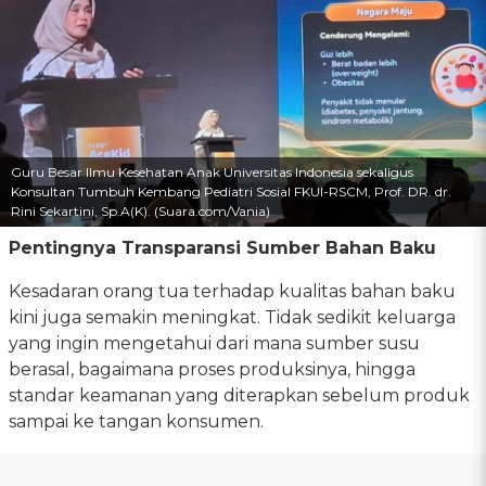
Guru Besar Ilmu Kesehatan Anak Universitas Indonesia sekaligus
Konsultan Tumbuh Kembang Pediatri Sosial FKUI-RSCM, Prof. DR. dr.
Rini Sekartini, Sp.A(K). (Suara.com/Vania)
Pentingnya Transparansi Sumber Bahan Baku
Kesadaran orang tua terhadap kualitas bahan baku
kini juga semakin meningkat. Tidak sedikit keluarga
yang ingin mengetahui dari mana sumber susu
berasal, bagaimana proses produksinya, hingga
standar keamanan yang diterapkan sebelum produk
sampai ke tangan konsumen.