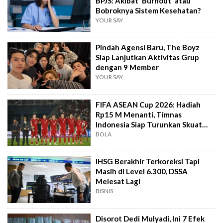
BPJS: Akibat 'Burnout' atau
Bobroknya Sistem Kesehatan?
YOUR SAY
Pindah Agensi Baru, The Boyz
Siap Lanjutkan Aktivitas Grup
dengan 9 Member
YOUR SAY
FIFA ASEAN Cup 2026: Hadiah
Rp15 M Menanti, Timnas
Indonesia Siap Turunkan Skuat
Terbaik
BOLA
IHSG Berakhir Terkoreksi Tapi
Masih di Level 6.300, DSSA
Melesat Lagi
BISNIS
Disorot Dedi Mulyadi, Ini 7 Efek