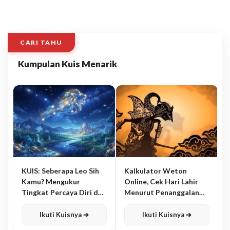
CARI TAHU
Kumpulan Kuis Menarik
KUIS: Seberapa Leo Sih
Kalkulator Weton
Kamu? Mengukur
Online, Cek Hari Lahir
Tingkat Percaya Diri dan
Menurut Penanggalan
Karisma
Jawa
Ikuti Kuisnya ➔
Ikuti Kuisnya ➔