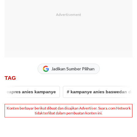
Jadikan Sumber Pilihan
TAG
apres anies kampanye
# kampanye anies baswedan di medan