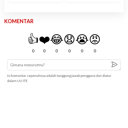
KOMENTAR
👍
❤️
😂
😧
😭
😡
0
0
0
0
0
0
Isi komentar sepenuhnya adalah tanggung jawab pengguna dan diatur
dalam UU ITE