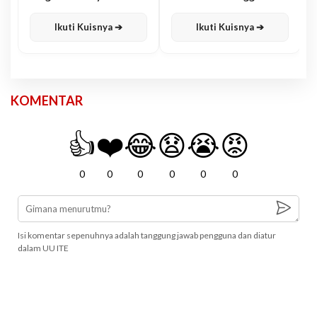
Karisma
Jawa
Ikuti Kuisnya ➔
Ikuti Kuisnya ➔
KOMENTAR
👍
❤️
😂
😧
😭
😡
0
0
0
0
0
0
Isi komentar sepenuhnya adalah tanggung jawab pengguna dan diatur
dalam UU ITE