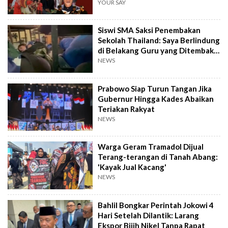
YOUR SAY
Siswi SMA Saksi Penembakan
Sekolah Thailand: Saya Berlindung
di Belakang Guru yang Ditembak
Mati
NEWS
Prabowo Siap Turun Tangan Jika
Gubernur Hingga Kades Abaikan
Teriakan Rakyat
NEWS
Warga Geram Tramadol Dijual
Terang-terangan di Tanah Abang:
'Kayak Jual Kacang'
NEWS
Bahlil Bongkar Perintah Jokowi 4
Hari Setelah Dilantik: Larang
Ekspor Bijih Nikel Tanpa Rapat