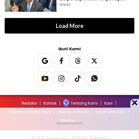
BISNIS
Load More
Ikuti Kami
Redaksi
Kontak
Tentang Kami
Karir
Pedoman Media Siber
Kebijakan Privasi
Saran Dan Kritik
Site Map
© 2026 suara.com - All Rights Reserved.