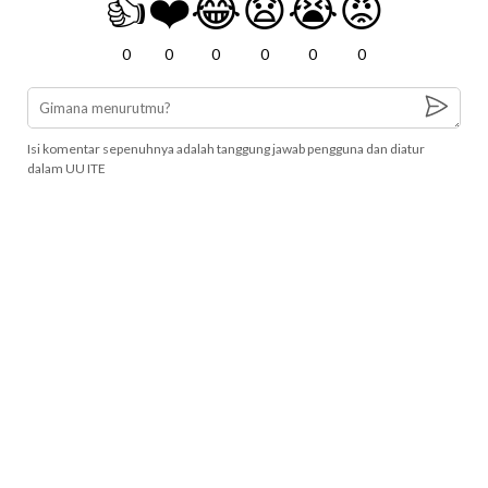
👍
❤️
😂
😧
😭
😡
0
0
0
0
0
0
Isi komentar sepenuhnya adalah tanggung jawab pengguna dan diatur
dalam UU ITE