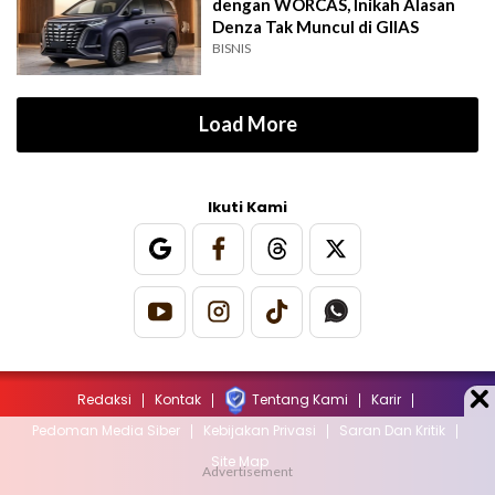
dengan WORCAS, Inikah Alasan
Denza Tak Muncul di GIIAS
BISNIS
Load More
Ikuti Kami
Redaksi
Kontak
Tentang Kami
Karir
Pedoman Media Siber
Kebijakan Privasi
Saran Dan Kritik
Site Map