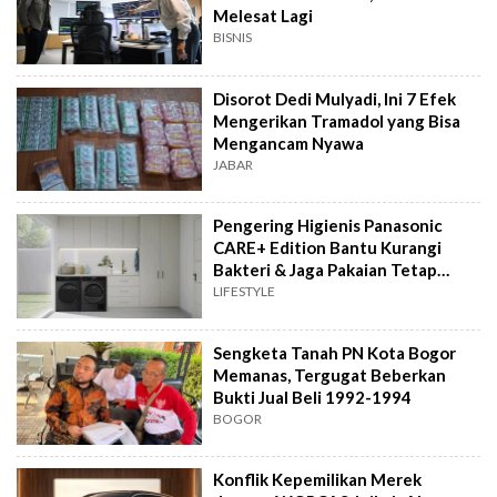
Melesat Lagi
BISNIS
Disorot Dedi Mulyadi, Ini 7 Efek
Mengerikan Tramadol yang Bisa
Mengancam Nyawa
JABAR
Pengering Higienis Panasonic
CARE+ Edition Bantu Kurangi
Bakteri & Jaga Pakaian Tetap
Bersih
LIFESTYLE
Sengketa Tanah PN Kota Bogor
Memanas, Tergugat Beberkan
Bukti Jual Beli 1992-1994
BOGOR
Konflik Kepemilikan Merek