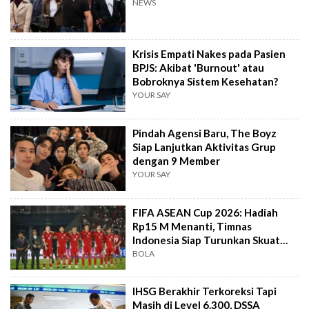
NEWS
Krisis Empati Nakes pada Pasien
BPJS: Akibat 'Burnout' atau
Bobroknya Sistem Kesehatan?
YOUR SAY
Pindah Agensi Baru, The Boyz
Siap Lanjutkan Aktivitas Grup
dengan 9 Member
YOUR SAY
FIFA ASEAN Cup 2026: Hadiah
Rp15 M Menanti, Timnas
Indonesia Siap Turunkan Skuat
Terbaik
BOLA
IHSG Berakhir Terkoreksi Tapi
Masih di Level 6.300, DSSA