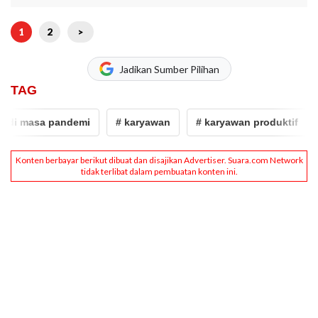
1
2
>
Jadikan Sumber Pilihan
TAG
 di masa pandemi
# karyawan
# karyawan produktif
#