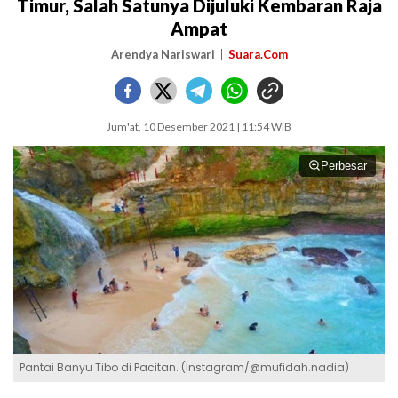
Timur, Salah Satunya Dijuluki Kembaran Raja
Ampat
Arendya Nariswari
Suara.Com
Jum'at, 10 Desember 2021 | 11:54 WIB
Perbesar
Pantai Banyu Tibo di Pacitan. (Instagram/@mufidah.nadia)