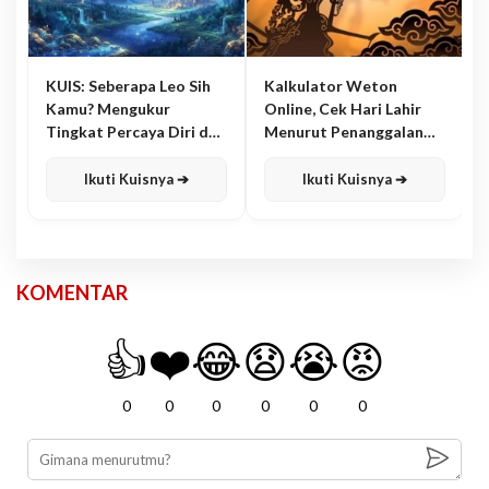
KUIS: Seberapa Leo Sih
Kalkulator Weton
Kamu? Mengukur
Online, Cek Hari Lahir
Tingkat Percaya Diri dan
Menurut Penanggalan
Karisma
Jawa
Ikuti Kuisnya ➔
Ikuti Kuisnya ➔
KOMENTAR
👍
❤️
😂
😧
😭
😡
0
0
0
0
0
0