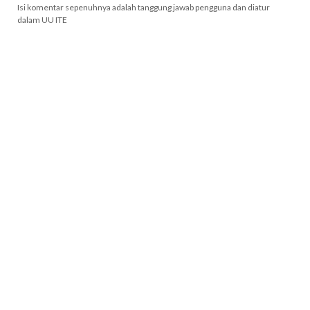
Isi komentar sepenuhnya adalah tanggung jawab pengguna dan diatur
dalam UU ITE