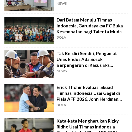
NEWS
Dari Batam Menuju Timnas
Indonesia, Garudayaksa FC Buka
Kesempatan bagi Talenta Muda
BOLA
Tak Berdiri Sendiri, Pengamat
Unas Endus Ada Sosok
Berpengaruh di Kasus Eks
Jampidsus
NEWS
Erick Thohir Evaluasi Skuad
Timnas Indonesia Usai Gagal di
Piala AFF 2026, John Herdman
Out?
BOLA
Kata-kata Mengharukan Rizky
Ridho Usai Timnas Indonesia