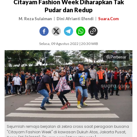
Citayam Fashion Week Diharapkan Tak
Pudar dan Redup
M. Reza Sulaiman
Dini Afrianti Efendi
Suara.Com
Selasa, 09 Agustus 2022 | 20:30 WIB
Perbesar
Sejumlah remaja berjalan di zebra cross saat peragaan busana
"Citayam Fashion Week" di kawasan Dukuh Atas, Jakarta Pusat,