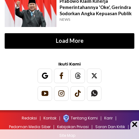
Prabowo Klaim Kinerja
Pemerintahannya 'Oke', Gerindra
Sodorkan Angka Kepuasan Publik
NEWS
Load More
Ikuti Kami
Redaksi
Kontak
Tentang Kami
Karir
Pedoman Media Siber
Kebijakan Privasi
Saran Dan Kritik
Site Map