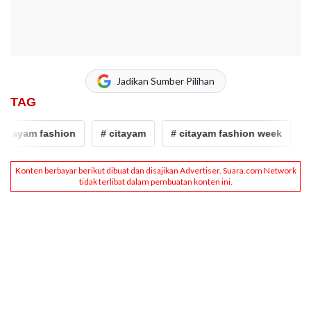
Jadikan Sumber Pilihan
TAG
tayam fashion
# citayam
# citayam fashion week
# 