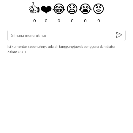
👍
❤️
😂
😧
😭
😡
0
0
0
0
0
0
Isi komentar sepenuhnya adalah tanggung jawab pengguna dan diatur
dalam UU ITE