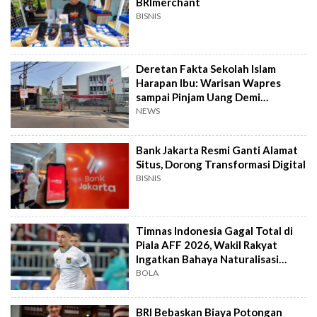
BRImerchant
BISNIS
Deretan Fakta Sekolah Islam
Harapan Ibu: Warisan Wapres
sampai Pinjam Uang Demi
Lapangan Padel
NEWS
Bank Jakarta Resmi Ganti Alamat
Situs, Dorong Transformasi Digital
BISNIS
Timnas Indonesia Gagal Total di
Piala AFF 2026, Wakil Rakyat
Ingatkan Bahaya Naturalisasi
Instan
BOLA
BRI Bebaskan Biaya Potongan