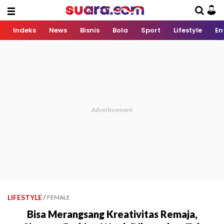
Indeks
News
Bisnis
Bola
Sport
Lifestyle
En
LIFESTYLE
/
FEMALE
Bisa Merangsang Kreativitas Remaja,