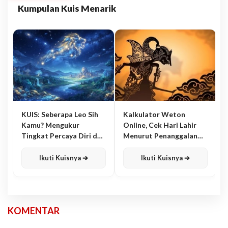
Kumpulan Kuis Menarik
KUIS: Seberapa Leo Sih
Kalkulator Weton
Kamu? Mengukur
Online, Cek Hari Lahir
Tingkat Percaya Diri dan
Menurut Penanggalan
Karisma
Jawa
Ikuti Kuisnya ➔
Ikuti Kuisnya ➔
KOMENTAR