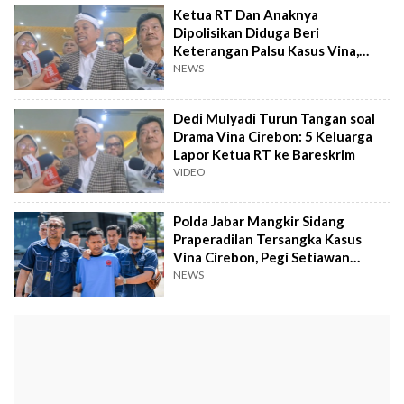
Ketua RT Dan Anaknya
Dipolisikan Diduga Beri
Keterangan Palsu Kasus Vina,
Akun YouTube Dedi Mulyadi
NEWS
Terseret
Dedi Mulyadi Turun Tangan soal
Drama Vina Cirebon: 5 Keluarga
Lapor Ketua RT ke Bareskrim
VIDEO
Polda Jabar Mangkir Sidang
Praperadilan Tersangka Kasus
Vina Cirebon, Pegi Setiawan
Ngadu Ini ke Menko Polhukam
NEWS