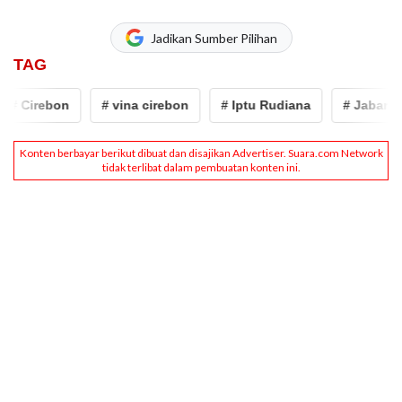
Jadikan Sumber Pilihan
TAG
# Cirebon
# vina cirebon
# Iptu Rudiana
# Jabar