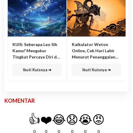
KUIS: Seberapa Leo Sih
Kalkulator Weton
Kamu? Mengukur
Online, Cek Hari Lahir
Tingkat Percaya Diri dan
Menurut Penanggalan
Karisma
Jawa
Ikuti Kuisnya ➔
Ikuti Kuisnya ➔
KOMENTAR
👍
❤️
😂
😧
😭
😡
0
0
0
0
0
0