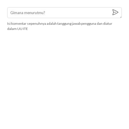
Isi komentar sepenuhnya adalah tanggung jawab pengguna dan diatur
dalam UU ITE