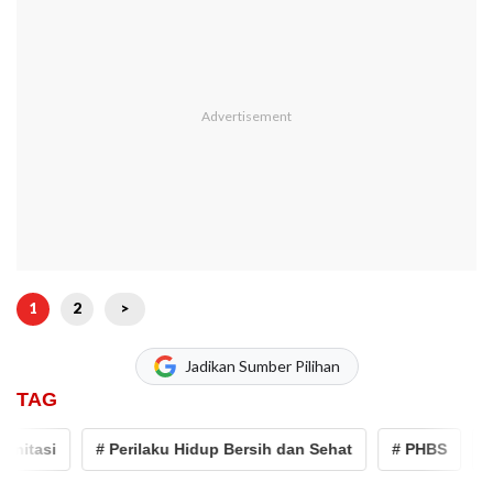
1
2
>
Jadikan Sumber Pilihan
TAG
itasi
# Perilaku Hidup Bersih dan Sehat
# PHBS
# st