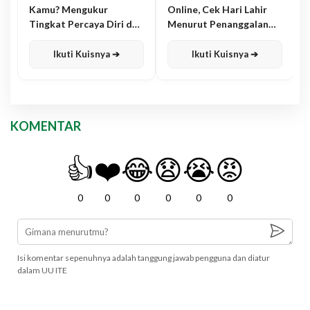
Kamu? Mengukur
Online, Cek Hari Lahir
Tingkat Percaya Diri dan
Menurut Penanggalan
Karisma
Jawa
Ikuti Kuisnya ➔
Ikuti Kuisnya ➔
KOMENTAR
👍
❤️
😂
😧
😭
😡
0
0
0
0
0
0
Isi komentar sepenuhnya adalah tanggung jawab pengguna dan diatur
dalam UU ITE