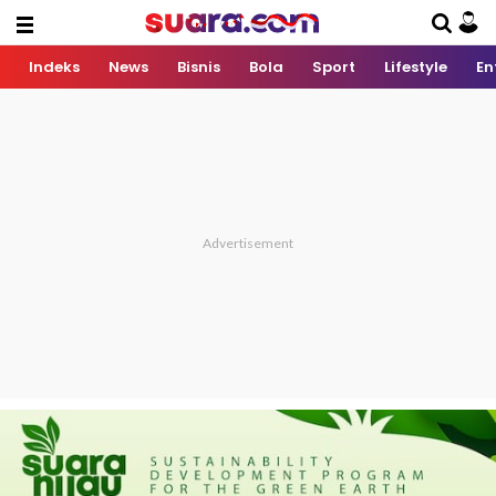
Indeks
News
Bisnis
Bola
Sport
Lifestyle
En