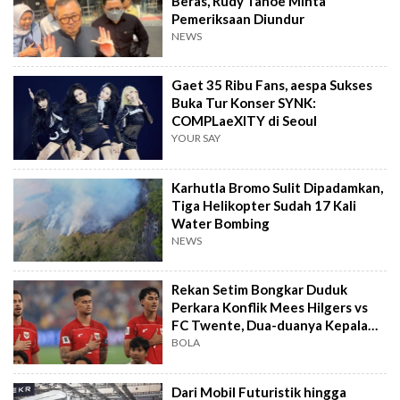
Beras, Rudy Tanoe Minta
Pemeriksaan Diundur
NEWS
Gaet 35 Ribu Fans, aespa Sukses
Buka Tur Konser SYNK:
COMPLaeXITY di Seoul
YOUR SAY
Karhutla Bromo Sulit Dipadamkan,
Tiga Helikopter Sudah 17 Kali
Water Bombing
NEWS
Rekan Setim Bongkar Duduk
Perkara Konflik Mees Hilgers vs
FC Twente, Dua-duanya Kepala
Batu
BOLA
Dari Mobil Futuristik hingga