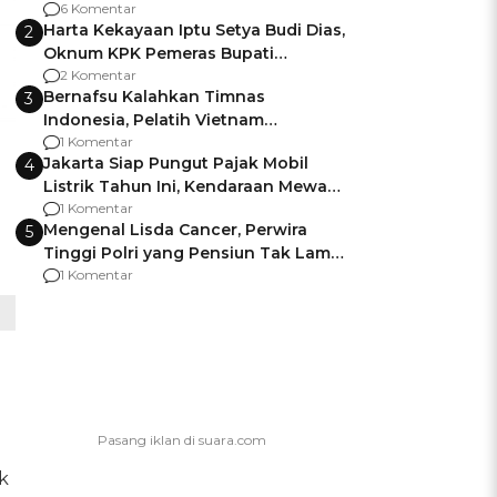
Gagalnya Negara Jamin Keamanan
6 Komentar
Harta Kekayaan Iptu Setya Budi Dias,
2
Oknum KPK Pemeras Bupati
Pemalang
2 Komentar
Bernafsu Kalahkan Timnas
3
Indonesia, Pelatih Vietnam
Berencana Pakai Jimat di Pakansari
1 Komentar
Jakarta Siap Pungut Pajak Mobil
4
Listrik Tahun Ini, Kendaraan Mewah
Kena hingga 75% PKB
1 Komentar
Mengenal Lisda Cancer, Perwira
5
Tinggi Polri yang Pensiun Tak Lama
Usai Jadi Brigjen
1 Komentar
k