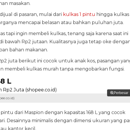
han masakan.
jual di pasaran, mulai dari
kulkas 1 pintu
hingga kulkas
arganya mencapai belasan atau bahkan puluhan juta.
s tapi ingin membeli kulkas, tenang saja karena saat ini
di bawah Rp2 jutaan. Kualitasnya juga tetap oke denga
mpan bahan makanan.
p2 juta berikut ini cocok untuk anak kos, pasangan yan
gin membeli kulkas murah tanpa mengobarkan fungsi.
8 L
Perbesar
ee.co.id)
intu dari Maspion dengan kapasitas 168 L yang cocok
. Desainnya minimalis dengan dimensi ukuran yang pas
au kantor kecil.