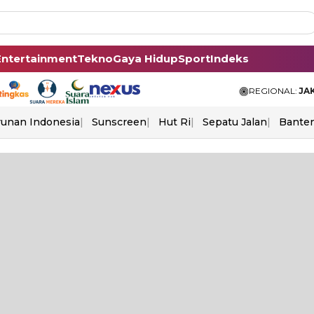
Entertainment
Tekno
Gaya Hidup
Sport
Indeks
REGIONAL:
JA
unan Indonesia
Sunscreen
Hut Ri
Sepatu Jalan
Bante