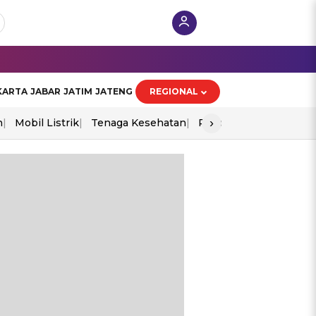
KARTA
JABAR
JATIM
JATENG
REGIONAL
›
n
Mobil Listrik
Tenaga Kesehatan
Piala Aff 2026
Ekono