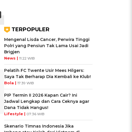
TERPOPULER
Mengenal Lisda Cancer, Perwira Tinggi
Polri yang Pensiun Tak Lama Usai Jadi
Brigjen
News |
11:22 WIB
Pelatih FC Twente Usir Mees Hilgers:
Saya Tak Berharap Dia Kembali ke Klub!
Bola |
17:39 WIB
PIP Termin II 2026 Kapan Cair? Ini
Jadwal Lengkap dan Cara Ceknya agar
Dana Tidak Hangus!
Lifestyle |
07:36 WIB
Skenario Timnas Indonesia Jika