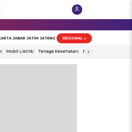
KARTA
JABAR
JATIM
JATENG
REGIONAL
›
n
Mobil Listrik
Tenaga Kesehatan
Piala Aff 2026
Ekono