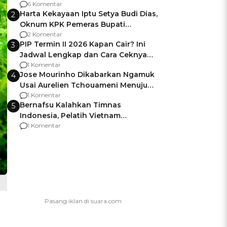
Gagalnya Negara Jamin Keamanan
6 Komentar
Harta Kekayaan Iptu Setya Budi Dias,
2
Oknum KPK Pemeras Bupati
Pemalang
2 Komentar
PIP Termin II 2026 Kapan Cair? Ini
3
Jadwal Lengkap dan Cara Ceknya
agar Dana Tidak Hangus!
1 Komentar
Jose Mourinho Dikabarkan Ngamuk
4
Usai Aurelien Tchouameni Menuju
Manchester United
1 Komentar
Bernafsu Kalahkan Timnas
5
Indonesia, Pelatih Vietnam
Berencana Pakai Jimat di Pakansari
1 Komentar