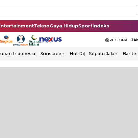
Entertainment
Tekno
Gaya Hidup
Sport
Indeks
REGIONAL:
JA
unan Indonesia
Sunscreen
Hut Ri
Sepatu Jalan
Bante