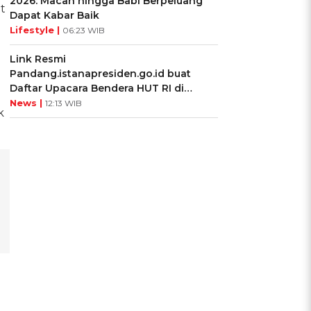
2026: Macan hingga Babi Berpeluang
t
Dapat Kabar Baik
Lifestyle |
06:23 WIB
Link Resmi
Pandang.istanapresiden.go.id buat
Daftar Upacara Bendera HUT RI di
Istana Negara
News |
12:13 WIB
k