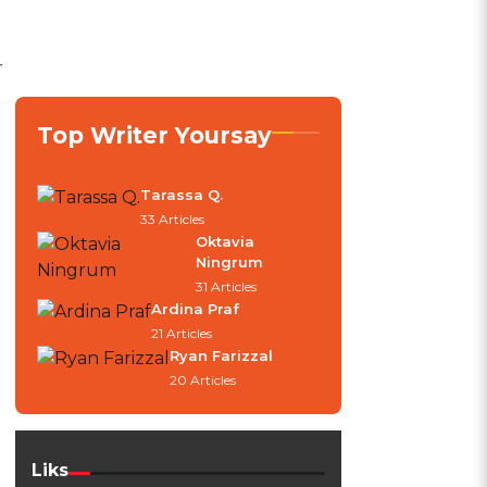
r
Top Writer Yoursay
Tarassa Q.
33 Articles
Oktavia
Ningrum
31 Articles
Ardina Praf
21 Articles
Ryan Farizzal
20 Articles
Liks