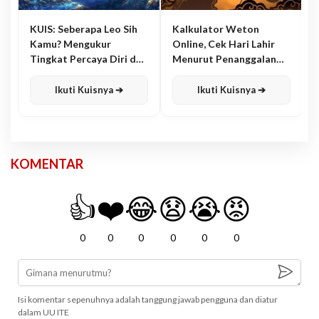
KUIS: Seberapa Leo Sih
Kalkulator Weton
Kamu? Mengukur
Online, Cek Hari Lahir
Tingkat Percaya Diri dan
Menurut Penanggalan
Karisma
Jawa
Ikuti Kuisnya ➔
Ikuti Kuisnya ➔
KOMENTAR
👍
❤️
😂
😧
😭
😡
0
0
0
0
0
0
Isi komentar sepenuhnya adalah tanggung jawab pengguna dan diatur
dalam UU ITE