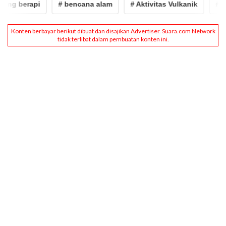
berapi
# bencana alam
# Aktivitas Vulkanik
# gempa 