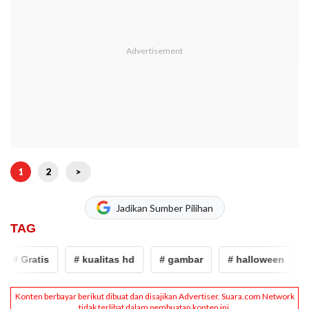
1
2
>
Jadikan Sumber Pilihan
TAG
# Gratis
# kualitas hd
# gambar
# halloween
# 