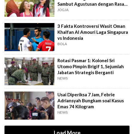
Sambut Agustusan dengan Rasa
dan Tawa
JOGJA
3 Fakta Kontroversi Wasit Oman
Khalfan Al Amouri Laga Singapura
vs Indonesia
BOLA
Rotasi Pasmar 1: Kolonel Sri
Utomo Pimpin Brigif 1, Sejumlah
Jabatan Strategis Berganti
NEWS
Usai Diperiksa 7 Jam, Febrie
Adriansyah Bungkam soal Kasus
Emas 74 Kilogram
NEWS
Load More