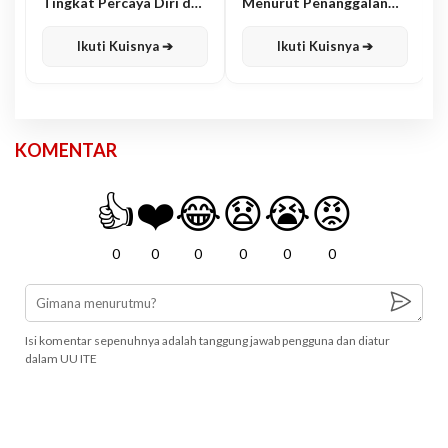
Tingkat Percaya Diri dan
Menurut Penanggalan
Karisma
Jawa
Ikuti Kuisnya ➔
Ikuti Kuisnya ➔
KOMENTAR
👍
❤️
😂
😧
😭
😡
0
0
0
0
0
0
Isi komentar sepenuhnya adalah tanggung jawab pengguna dan diatur
dalam UU ITE