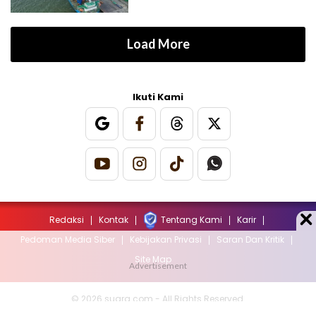
Load More
Ikuti Kami
Redaksi
Kontak
Tentang Kami
Karir
Pedoman Media Siber
Kebijakan Privasi
Saran Dan Kritik
Site Map
© 2026 suara.com - All Rights Reserved.