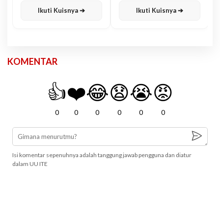
Ikuti Kuisnya ➔
Ikuti Kuisnya ➔
KOMENTAR
👍
❤️
😂
😧
😭
😡
0
0
0
0
0
0
Isi komentar sepenuhnya adalah tanggung jawab pengguna dan diatur
dalam UU ITE