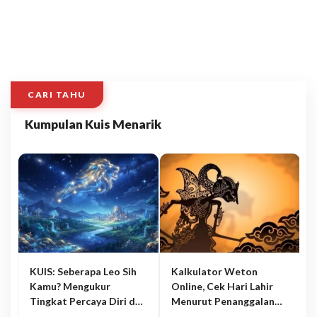
CARI TAHU
Kumpulan Kuis Menarik
KUIS: Seberapa Leo Sih
Kalkulator Weton
Kamu? Mengukur
Online, Cek Hari Lahir
Tingkat Percaya Diri dan
Menurut Penanggalan
Karisma
Jawa