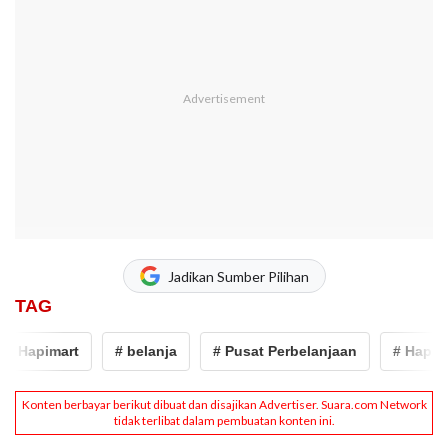
Jadikan Sumber Pilihan
TAG
# Hapimart
# belanja
# Pusat Perbelanjaan
# Hapimar