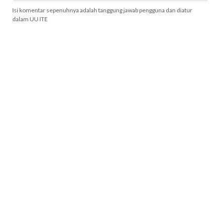
Isi komentar sepenuhnya adalah tanggung jawab pengguna dan diatur
dalam UU ITE