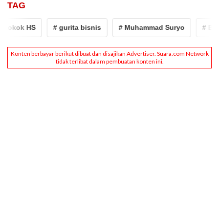
TAG
Rokok HS
# gurita bisnis
# Muhammad Suryo
# Bos 