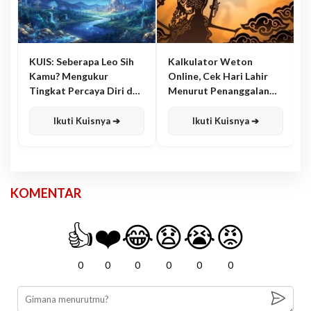
KUIS: Seberapa Leo Sih
Kalkulator Weton
Kamu? Mengukur
Online, Cek Hari Lahir
Tingkat Percaya Diri dan
Menurut Penanggalan
Karisma
Jawa
Ikuti Kuisnya ➔
Ikuti Kuisnya ➔
KOMENTAR
👍
❤️
😂
😧
😭
😡
0
0
0
0
0
0