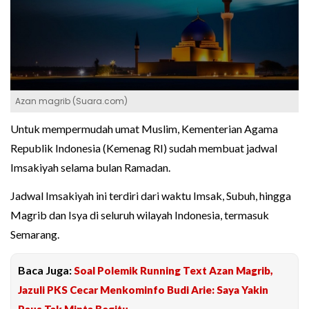
Azan magrib (Suara.com)
Untuk mempermudah umat Muslim, Kementerian Agama
Republik Indonesia (Kemenag RI) sudah membuat jadwal
Imsakiyah selama bulan Ramadan.
Jadwal Imsakiyah ini terdiri dari waktu Imsak, Subuh, hingga
Magrib dan Isya di seluruh wilayah Indonesia, termasuk
Semarang.
Baca Juga:
Soal Polemik Running Text Azan Magrib,
Jazuli PKS Cecar Menkominfo Budi Arie: Saya Yakin
Paus Tak Minta Begitu