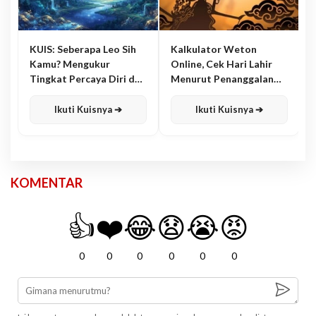
KUIS: Seberapa Leo Sih
Kalkulator Weton
Kamu? Mengukur
Online, Cek Hari Lahir
Tingkat Percaya Diri dan
Menurut Penanggalan
Karisma
Jawa
Ikuti Kuisnya ➔
Ikuti Kuisnya ➔
KOMENTAR
👍
❤️
😂
😧
😭
😡
0
0
0
0
0
0