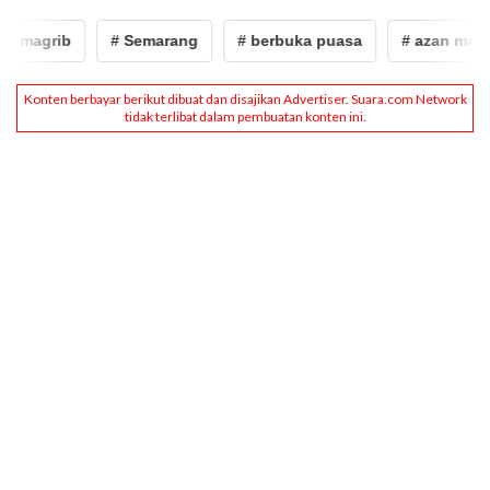
 magrib
# Semarang
# berbuka puasa
# azan magrib