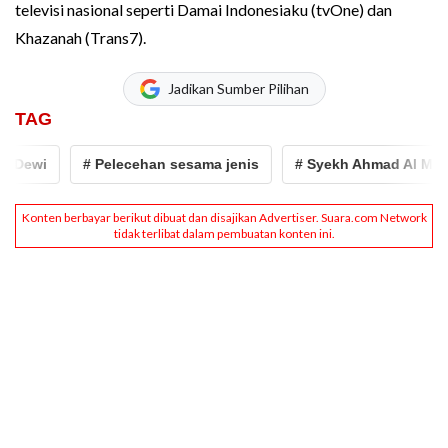
televisi nasional seperti Damai Indonesiaku (tvOne) dan
Khazanah (Trans7).
Jadikan Sumber Pilihan
TAG
Dewi
# Pelecehan sesama jenis
# Syekh Ahmad Al Misry