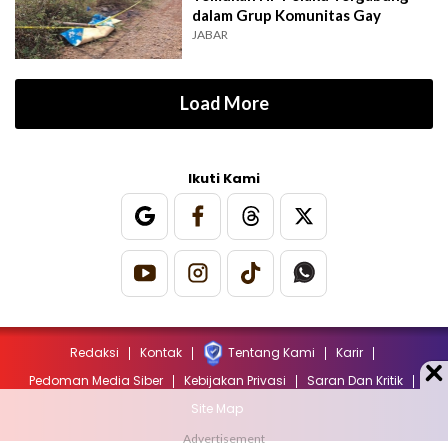
dalam Grup Komunitas Gay
JABAR
Load More
Ikuti Kami
Redaksi
Kontak
Tentang Kami
Karir
Pedoman Media Siber
Kebijakan Privasi
Saran Dan Kritik
Site Map