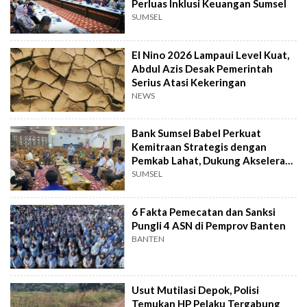
Perluas Inklusi Keuangan Sumsel
SUMSEL
El Nino 2026 Lampaui Level Kuat,
Abdul Azis Desak Pemerintah
Serius Atasi Kekeringan
NEWS
Bank Sumsel Babel Perkuat
Kemitraan Strategis dengan
Pemkab Lahat, Dukung Akselerasi
Ekonomi Daerah
SUMSEL
6 Fakta Pemecatan dan Sanksi
Pungli 4 ASN di Pemprov Banten
BANTEN
Usut Mutilasi Depok, Polisi
Temukan HP Pelaku Tergabung