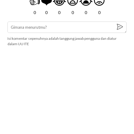
👍
❤️
😂
😧
😭
😡
0
0
0
0
0
0
Isi komentar sepenuhnya adalah tanggung jawab pengguna dan diatur
dalam UU ITE