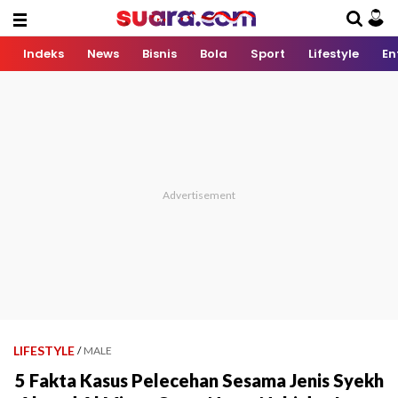
Indeks
News
Bisnis
Bola
Sport
Lifestyle
En
LIFESTYLE
/
MALE
5 Fakta Kasus Pelecehan Sesama Jenis Syekh