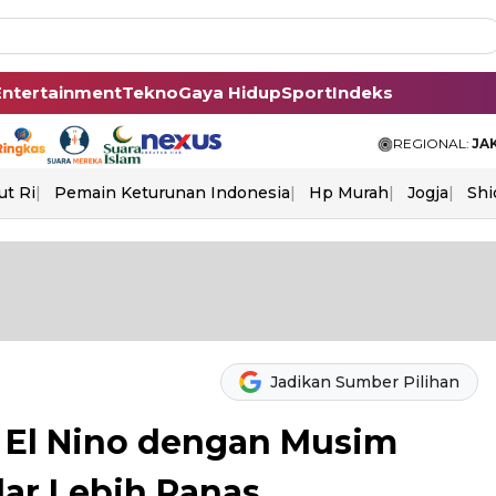
Entertainment
Tekno
Gaya Hidup
Sport
Indeks
REGIONAL:
JA
ut Ri
Pemain Keturunan Indonesia
Hp Murah
Jogja
Shi
Jadikan Sumber Pilihan
 El Nino dengan Musim
ar Lebih Panas