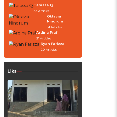
Tarassa Q.
33 Articles
Oktavia
Ningrum
31 Articles
Ardina Praf
21 Articles
Ryan Farizzal
20 Articles
h
Liks