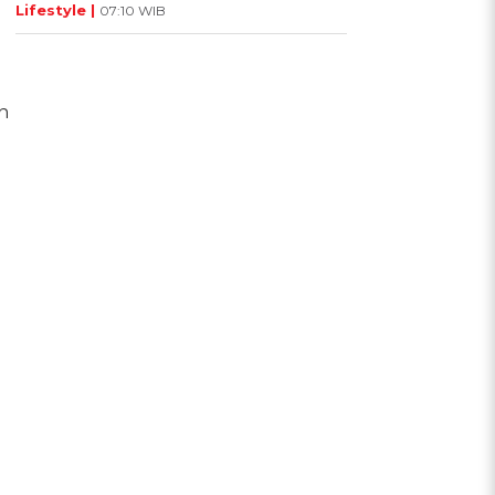
Lifestyle |
07:10 WIB
n