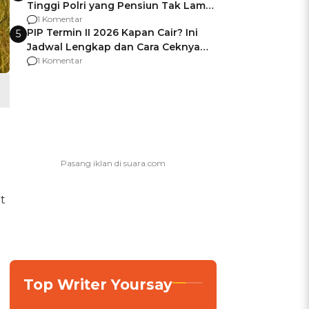
Tinggi Polri yang Pensiun Tak Lama
Usai Jadi Brigjen
1 Komentar
PIP Termin II 2026 Kapan Cair? Ini
5
Jadwal Lengkap dan Cara Ceknya
agar Dana Tidak Hangus!
1 Komentar
t
Top Writer Yoursay