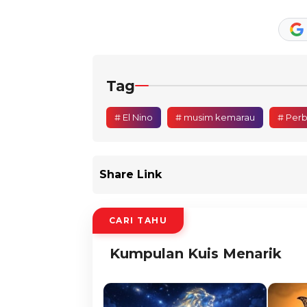
Tag
# El Nino
# musim kemarau
# Per
Share Link
CARI TAHU
Kumpulan Kuis Menarik