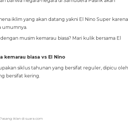
an bahwa negara-negara di Samudera Pasifik akan
ena iklim yang akan datang yakni El Nino Super karena
da umumnya.
dengan musim kemarau biasa? Mari kulik bersama El
 kemarau biasa vs El Nino
pakan siklus tahunan yang bersifat reguler, dipicu ole
 bersifat kering.