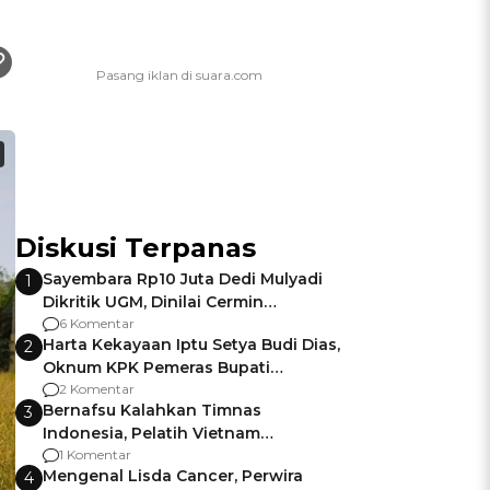
Diskusi Terpanas
Sayembara Rp10 Juta Dedi Mulyadi
1
Dikritik UGM, Dinilai Cermin
Gagalnya Negara Jamin Keamanan
6 Komentar
Harta Kekayaan Iptu Setya Budi Dias,
2
Oknum KPK Pemeras Bupati
Pemalang
2 Komentar
Bernafsu Kalahkan Timnas
3
Indonesia, Pelatih Vietnam
Berencana Pakai Jimat di Pakansari
1 Komentar
Mengenal Lisda Cancer, Perwira
4