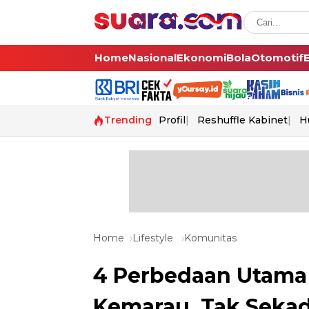
Home
Nasional
Ekonomi
Bola
Otomotif
Trending
Profil
Reshuffle Kabinet
H
Home
Lifestyle
Komunitas
4 Perbedaan Utama
Kemarau, Tak Sekad