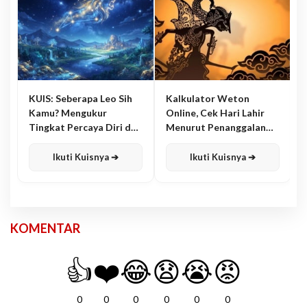
KUIS: Seberapa Leo Sih
Kalkulator Weton
Kamu? Mengukur
Online, Cek Hari Lahir
Tingkat Percaya Diri dan
Menurut Penanggalan
Karisma
Jawa
Ikuti Kuisnya ➔
Ikuti Kuisnya ➔
KOMENTAR
👍
❤️
😂
😧
😭
😡
0
0
0
0
0
0