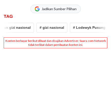
Jadikan Sumber Pilihan
TAG
n gizi nasional
# gizi nasional
# Lodewyk Pusung