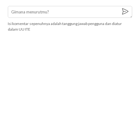
Isi komentar sepenuhnya adalah tanggung jawab pengguna dan diatur
dalam UU ITE