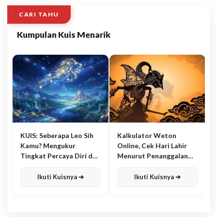
CARI TAHU
Kumpulan Kuis Menarik
KUIS: Seberapa Leo Sih
Kalkulator Weton
Kamu? Mengukur
Online, Cek Hari Lahir
Tingkat Percaya Diri dan
Menurut Penanggalan
Karisma
Jawa
Ikuti Kuisnya ➔
Ikuti Kuisnya ➔