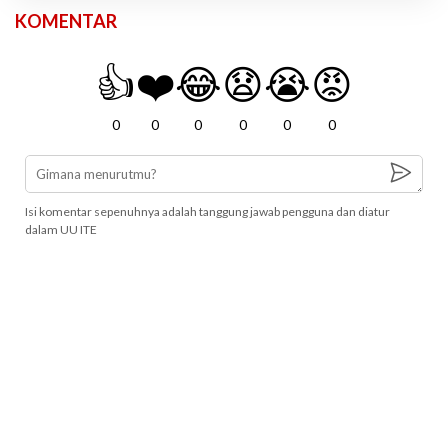
KOMENTAR
👍
❤️
😂
😧
😭
😡
0
0
0
0
0
0
Isi komentar sepenuhnya adalah tanggung jawab pengguna dan diatur
dalam UU ITE