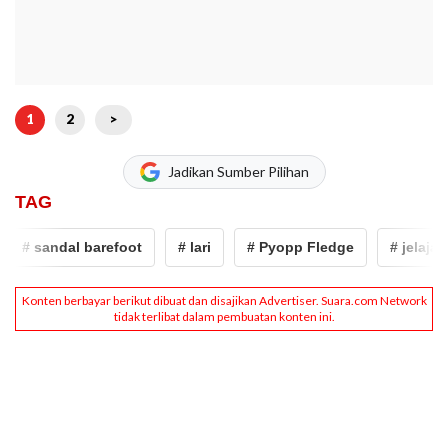
1
2
>
Jadikan Sumber Pilihan
TAG
# sandal barefoot
# lari
# Pyopp Fledge
# jelajah