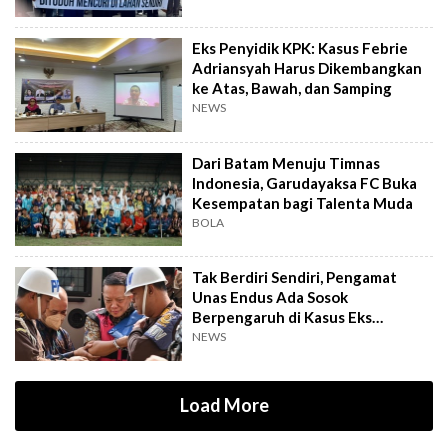
Eks Penyidik KPK: Kasus Febrie
Adriansyah Harus Dikembangkan
ke Atas, Bawah, dan Samping
NEWS
Dari Batam Menuju Timnas
Indonesia, Garudayaksa FC Buka
Kesempatan bagi Talenta Muda
BOLA
Tak Berdiri Sendiri, Pengamat
Unas Endus Ada Sosok
Berpengaruh di Kasus Eks
Jampidsus
NEWS
Load More