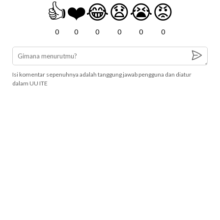
👍
❤️
😂
😧
😭
😡
0
0
0
0
0
0
Isi komentar sepenuhnya adalah tanggung jawab pengguna dan diatur
dalam UU ITE