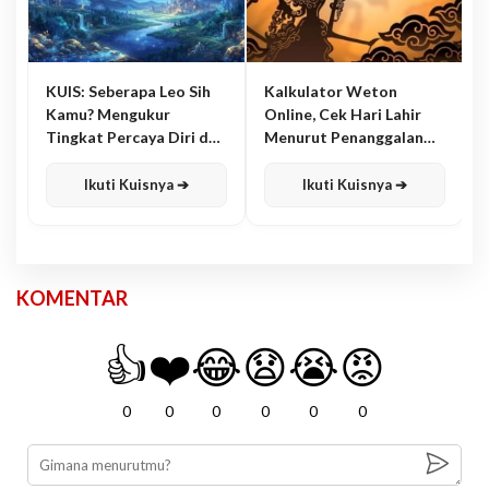
KUIS: Seberapa Leo Sih
Kalkulator Weton
Kamu? Mengukur
Online, Cek Hari Lahir
Tingkat Percaya Diri dan
Menurut Penanggalan
Karisma
Jawa
Ikuti Kuisnya ➔
Ikuti Kuisnya ➔
KOMENTAR
👍
❤️
😂
😧
😭
😡
0
0
0
0
0
0