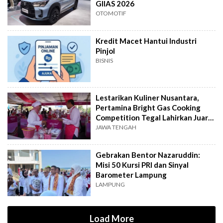
GIIAS 2026
OTOMOTIF
Kredit Macet Hantui Industri
Pinjol
BISNIS
Lestarikan Kuliner Nusantara,
Pertamina Bright Gas Cooking
Competition Tegal Lahirkan Juara
Baru
JAWA TENGAH
Gebrakan Bentor Nazaruddin:
Misi 50 Kursi PRI dan Sinyal
Barometer Lampung
LAMPUNG
Load More