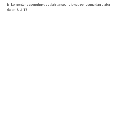
Isi komentar sepenuhnya adalah tanggung jawab pengguna dan diatur
dalam UU ITE