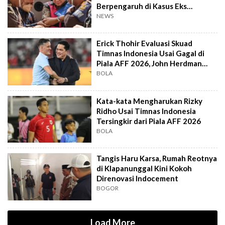
Berpengaruh di Kasus Eks
Jampidsus
NEWS
Erick Thohir Evaluasi Skuad
Timnas Indonesia Usai Gagal di
Piala AFF 2026, John Herdman
Out?
BOLA
Kata-kata Mengharukan Rizky
Ridho Usai Timnas Indonesia
Tersingkir dari Piala AFF 2026
BOLA
Tangis Haru Karsa, Rumah Reotnya
di Klapanunggal Kini Kokoh
Direnovasi Indocement
BOGOR
Load More