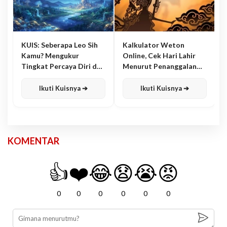
KUIS: Seberapa Leo Sih
Kalkulator Weton
Kamu? Mengukur
Online, Cek Hari Lahir
Tingkat Percaya Diri dan
Menurut Penanggalan
Karisma
Jawa
Ikuti Kuisnya ➔
Ikuti Kuisnya ➔
KOMENTAR
👍
❤️
😂
😧
😭
😡
0
0
0
0
0
0