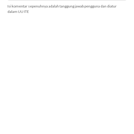
Isi komentar sepenuhnya adalah tanggung jawab pengguna dan diatur
dalam UU ITE