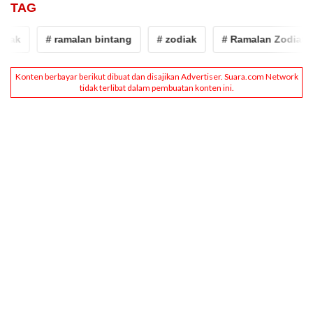
TAG
ak
# ramalan bintang
# zodiak
# Ramalan Zodiak