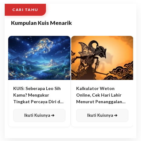
CARI TAHU
Kumpulan Kuis Menarik
KUIS: Seberapa Leo Sih
Kalkulator Weton
Kamu? Mengukur
Online, Cek Hari Lahir
Tingkat Percaya Diri dan
Menurut Penanggalan
Karisma
Jawa
Ikuti Kuisnya ➔
Ikuti Kuisnya ➔