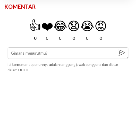
KOMENTAR
👍
❤️
😂
😧
😭
😡
0
0
0
0
0
0
Isi komentar sepenuhnya adalah tanggung jawab pengguna dan diatur
dalam UU ITE