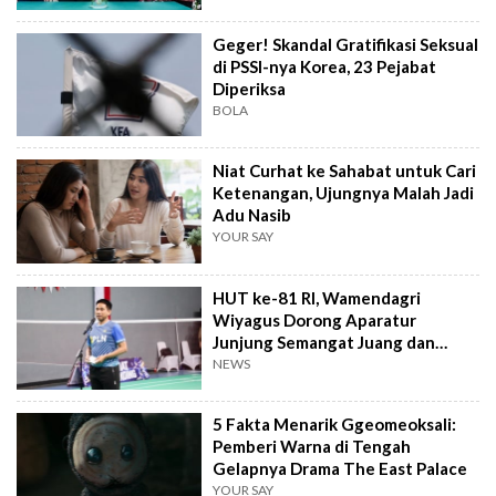
Geger! Skandal Gratifikasi Seksual
di PSSI-nya Korea, 23 Pejabat
Diperiksa
BOLA
Niat Curhat ke Sahabat untuk Cari
Ketenangan, Ujungnya Malah Jadi
Adu Nasib
YOUR SAY
HUT ke-81 RI, Wamendagri
Wiyagus Dorong Aparatur
Junjung Semangat Juang dan
Sportivitas
NEWS
5 Fakta Menarik Ggeomeoksali:
Pemberi Warna di Tengah
Gelapnya Drama The East Palace
YOUR SAY