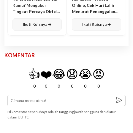
Kamu? Mengukur
Online, Cek Hari Lahir
Tingkat Percaya Diri dan
Menurut Penanggalan
Karisma
Jawa
Ikuti Kuisnya ➔
Ikuti Kuisnya ➔
KOMENTAR
👍
❤️
😂
😧
😭
😡
0
0
0
0
0
0
Isi komentar sepenuhnya adalah tanggung jawab pengguna dan diatur
dalam UU ITE