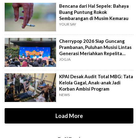
Bencana dari Hal Sepele: Bahaya
Buang Puntung Rokok
Sembarangan di Musim Kemarau
YOUR SAY
Cherrypop 2026 Siap Guncang
Prambanan, Puluhan Musisi Lintas
Generasi Meriahkan Repelita
Musik
JOGJA
KPAI Desak Audit Total MBG: Tata
Kelola Gagal, Anak-anak Jadi
Korban Ambisi Program
NEWS
Load More