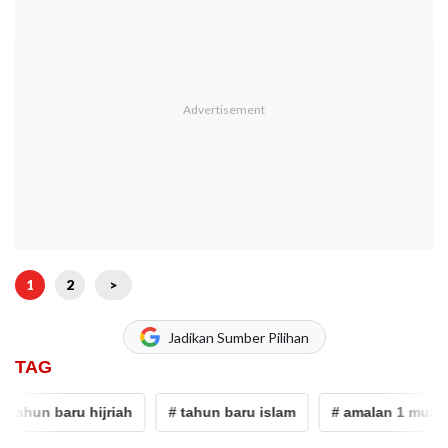
1
2
>
Jadikan Sumber Pilihan
TAG
ahun baru hijriah
# tahun baru islam
# amalan 1 muharra