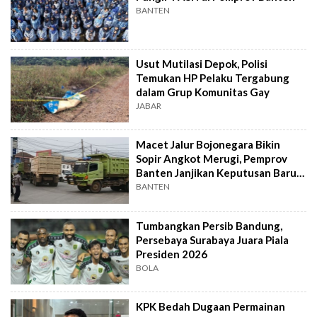
BANTEN
Usut Mutilasi Depok, Polisi
Temukan HP Pelaku Tergabung
dalam Grup Komunitas Gay
JABAR
Macet Jalur Bojonegara Bikin
Sopir Angkot Merugi, Pemprov
Banten Janjikan Keputusan Baru 4
Hari Lagi
BANTEN
Tumbangkan Persib Bandung,
Persebaya Surabaya Juara Piala
Presiden 2026
BOLA
KPK Bedah Dugaan Permainan