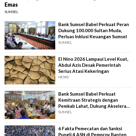
Emas
SUMSEL
Bank Sumsel Babel Perkuat Peran
Dukung 100.000 Sultan Muda,
Perluas Inklusi Keuangan Sumsel
SUMSEL
El Nino 2026 Lampaui Level Kuat,
Abdul Azis Desak Pemerintah
Serius Atasi Kekeringan
NEWS
Bank Sumsel Babel Perkuat
Kemitraan Strategis dengan
Pemkab Lahat, Dukung Akselerasi
Ekonomi Daerah
SUMSEL
6 Fakta Pemecatan dan Sanksi
Pungli 4 ASN di Pemprov Banten