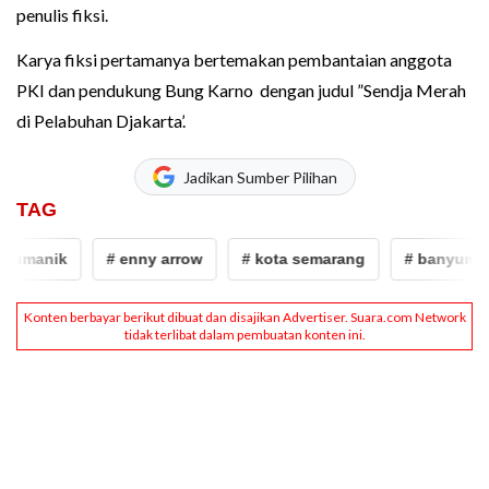
penulis fiksi.
Karya fiksi pertamanya bertemakan pembantaian anggota
PKI dan pendukung Bung Karno dengan judul ”Sendja Merah
di Pelabuhan Djakarta’.
Jadikan Sumber Pilihan
TAG
yumanik
# enny arrow
# kota semarang
# banyumani