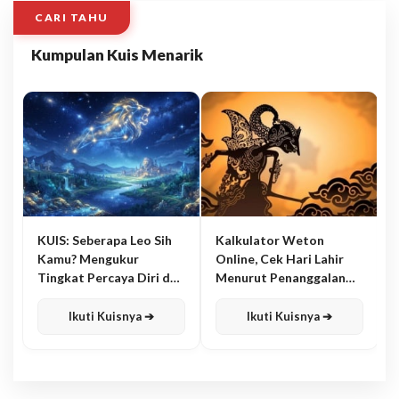
CARI TAHU
Kumpulan Kuis Menarik
KUIS: Seberapa Leo Sih
Kalkulator Weton
Kamu? Mengukur
Online, Cek Hari Lahir
Tingkat Percaya Diri dan
Menurut Penanggalan
Karisma
Jawa
Ikuti Kuisnya ➔
Ikuti Kuisnya ➔