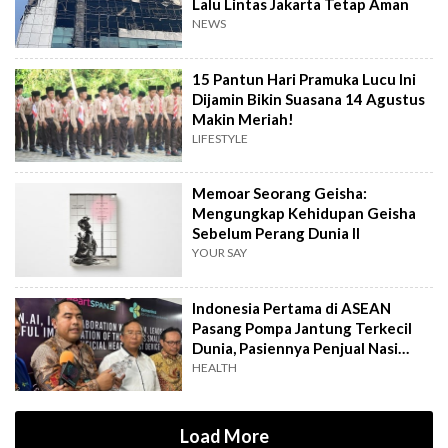
Lalu Lintas Jakarta Tetap Aman
NEWS
15 Pantun Hari Pramuka Lucu Ini
Dijamin Bikin Suasana 14 Agustus
Makin Meriah!
LIFESTYLE
Memoar Seorang Geisha:
Mengungkap Kehidupan Geisha
Sebelum Perang Dunia II
YOUR SAY
Indonesia Pertama di ASEAN
Pasang Pompa Jantung Terkecil
Dunia, Pasiennya Penjual Nasi
Uduk
HEALTH
Load More