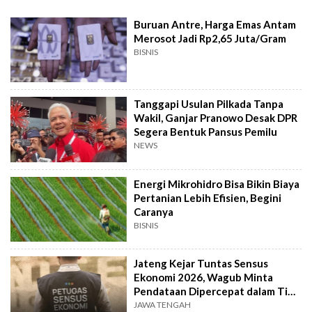
Buruan Antre, Harga Emas Antam
Merosot Jadi Rp2,65 Juta/Gram
BISNIS
Tanggapi Usulan Pilkada Tanpa
Wakil, Ganjar Pranowo Desak DPR
Segera Bentuk Pansus Pemilu
NEWS
Energi Mikrohidro Bisa Bikin Biaya
Pertanian Lebih Efisien, Begini
Caranya
BISNIS
Jateng Kejar Tuntas Sensus
Ekonomi 2026, Wagub Minta
Pendataan Dipercepat dalam Tiga
Pekan
JAWA TENGAH