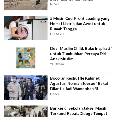
Terbengkalai
NEWS
5 Mesin Cuci Front Loading yang
Hemat Listrik dan Awet untuk
Rumah Tangga
LIFESTYLE
Dear Muslim Child: Buku Inspiratif
untuk Tumbuhkan Percaya Diri
Anak Muslim
YOUR SAY
Bocoran Reshuffle Kabinet
Agustus: Norman Joesoef Bakal
Dilantik Jadi Wamenhan RI
NEWS
Bunker di Sekolah Jaksel Masih
Terkunci Rapat, Diduga Tempat