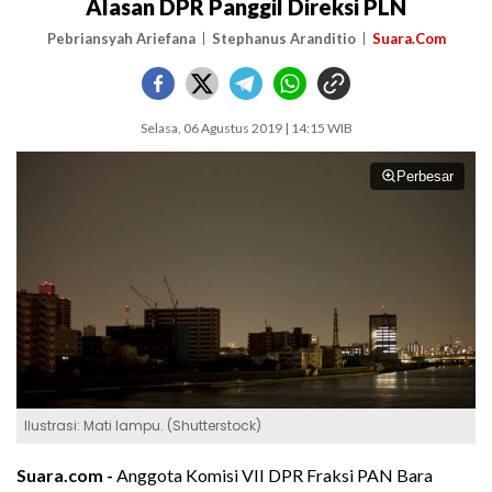
Alasan DPR Panggil Direksi PLN
Pebriansyah Ariefana
Stephanus Aranditio
Suara.Com
Selasa, 06 Agustus 2019 | 14:15 WIB
Perbesar
Ilustrasi: Mati lampu. (Shutterstock)
Suara.com -
Anggota Komisi VII DPR Fraksi PAN Bara