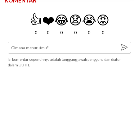
KOMENTAR
👍
❤️
😂
😧
😭
😡
0
0
0
0
0
0
Isi komentar sepenuhnya adalah tanggung jawab pengguna dan diatur
dalam UU ITE