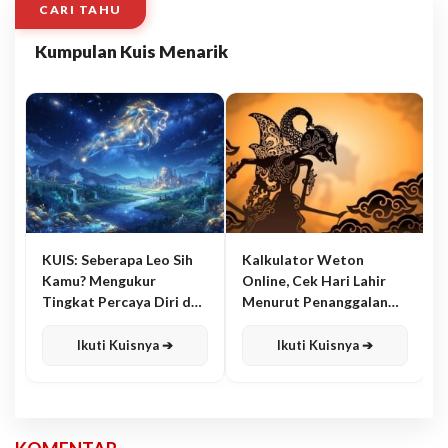
CARI TAHU
Kumpulan Kuis Menarik
KUIS: Seberapa Leo Sih
Kalkulator Weton
Kamu? Mengukur
Online, Cek Hari Lahir
Tingkat Percaya Diri dan
Menurut Penanggalan
Karisma
Jawa
Ikuti Kuisnya ➔
Ikuti Kuisnya ➔