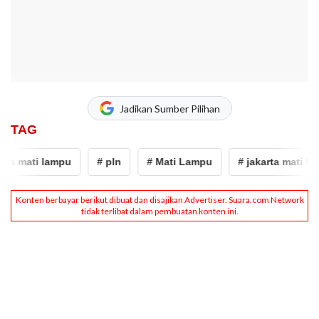
Jadikan Sumber Pilihan
TAG
rta mati lampu
# pln
# Mati Lampu
# jakarta mati lam