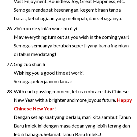
Vast Enjoyment, Boundless Joy, Great Happiness, etc.
Semoga mendapat kesenangan, kegembiraan tanpa
batas, kebahagiaan yang melimpah, dan sebagainya.
Zhù n xn de yì nián wàn shì rú yì
May everything turn out as you wish in the coming year!
Semoga semuanya berubah seperti yang kamu inginkan
di tahun mendatang!
Gng zuò shùn lì
Wishing you a good time at work!
Semoga pekerjaanmu lancar
With each passing moment, let us embrace this Chinese
New Year with a brighter and more joyous future.
Happy
Chinese New Year
!
Dengan setiap saat yang berlalu, mari kita sambut Tahun
Baru Imlek ini dengan masa depan yang lebih terang dan
lebih bahagia. Selamat Tahun Baru Imlek..!