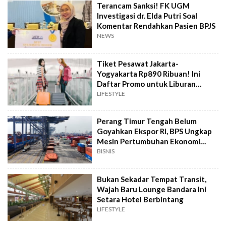
Terancam Sanksi! FK UGM
Investigasi dr. Elda Putri Soal
Komentar Rendahkan Pasien BPJS
NEWS
Tiket Pesawat Jakarta-
Yogyakarta Rp890 Ribuan! Ini
Daftar Promo untuk Liburan
Hemat
LIFESTYLE
Perang Timur Tengah Belum
Goyahkan Ekspor RI, BPS Ungkap
Mesin Pertumbuhan Ekonomi
Masih Ngebut
BISNIS
Bukan Sekadar Tempat Transit,
Wajah Baru Lounge Bandara Ini
Setara Hotel Berbintang
LIFESTYLE