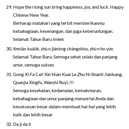
Hope the rising sun bring happiness, joy, and luck. Happy
Chinese New Year.
Berharap matahari yang terbit memberikanmu
kebahagiaan, kesenangan, dan juga keberuntungan.
Selamat Tahun Baru Imlek
Xnnián kuàilè, zhù n jiànkng chángshòu, zhù n ho yùn
Selamat Tahun Baru, Semoga sehat selalu dan panjang
umur, semoga sukses
Gong Xi Fa Cai! Xin Nian Kuai Le.Zhu Ni Shanti Jiankang,
Quanjia Xingfu, Wanshi Ruyi..!!!
Semoga kesehatan, kedamaian, kemakmuran,
kebahagiaan dan umur panjang menyertai Anda dan
kesuksesan besar dalam membuat hal-hal yang lebih
baik dan lebih besar
Da ji da li