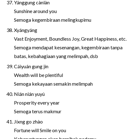
Yánggung cànlàn
Sunshine around you
Semoga kegembiraan melingkupimu
Xyángyáng
Vast Enjoyment, Boundless Joy, Great Happiness, etc.
Semoga mendapat kesenangan, kegembiraan tanpa
batas, kebahagiaan yang melimpah, dsb
Cáiyuán gung jìn
Wealth will be plentiful
Semoga kekayaan semakin melimpah
Nián nián yuyú
Prosperity every year
Semoga terus makmur
Jíxng go zhào
Fortune will Smile on you
Keberuntungan akan berpihak padamu