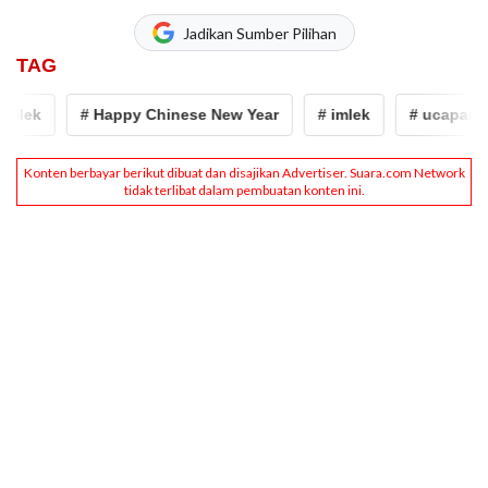
Jadikan Sumber Pilihan
TAG
ek
# Happy Chinese New Year
# imlek
# ucapan imle