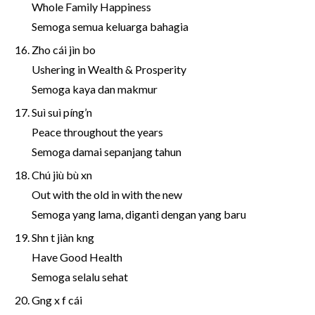
Whole Family Happiness
Semoga semua keluarga bahagia
Zho cái jìn bo
Ushering in Wealth & Prosperity
Semoga kaya dan makmur
Suì suì píng’n
Peace throughout the years
Semoga damai sepanjang tahun
Chú jiù bù xn
Out with the old in with the new
Semoga yang lama, diganti dengan yang baru
Shn t jiàn kng
Have Good Health
Semoga selalu sehat
Gng x f cái