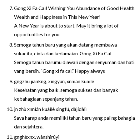
Gong Xi Fa Cai! Wishing You Abundance of Good Health,
Wealth and Happiness in This New Year!
A New Year is about to start. May it bring a lot of
opportunities for you.
Semoga tahun baru yang akan datang membawa
sukacita, cinta dan kedamaian. Gong Xi Fa Cai
Semoga tahun barumu diawali dengan senyuman dan hati
yang bersih. “Gong xi fa cai.” Happy always
gngzhù jiànkng, xìngyùn, xnnián kuàilè
Kesehatan yang baik, semoga sukses dan banyak
kebahagiaan sepanjang tahun.
jn zhù xnnián kuàilè xìngfú, dàjídàlì
Saya harap anda memiliki tahun baru yang paling bahagia
dan sejahtera.
gnghèxnx, wànshìrúyì