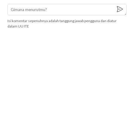
Isi komentar sepenuhnya adalah tanggung jawab pengguna dan diatur
dalam UU ITE