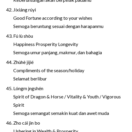
Jíxiáng rúyì
Good Fortune according to your wishes
Semoga beruntung sesuai dengan harapanmu
Fú lù shòu
Happiness Prosperity Longevity
Semoga umur panjang, makmur, dan bahagia
Zhùhè jijié
Compliments of the season/holiday
Selamat berlibur
Lóngm jngshén
Spirit of Dragon & Horse / Vitality & Youth / Vigorous
Spirit
Semoga semangat semakin kuat dan awet muda
Zho cái jìn bo
Ushering in Wealth & Prosperity