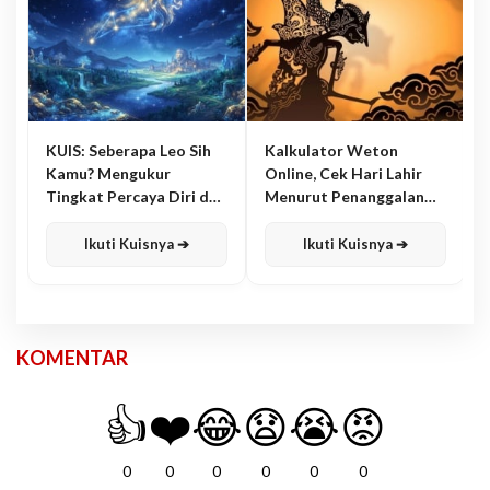
KUIS: Seberapa Leo Sih
Kalkulator Weton
Kamu? Mengukur
Online, Cek Hari Lahir
Tingkat Percaya Diri dan
Menurut Penanggalan
Karisma
Jawa
Ikuti Kuisnya ➔
Ikuti Kuisnya ➔
KOMENTAR
👍
❤️
😂
😧
😭
😡
0
0
0
0
0
0