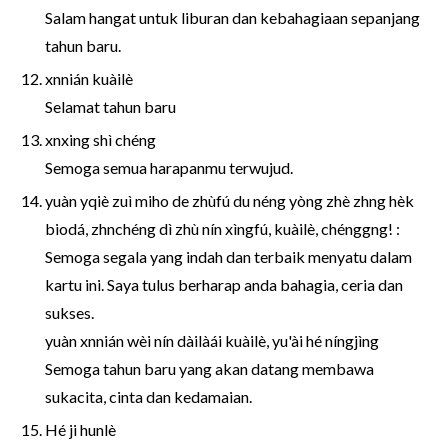
Salam hangat untuk liburan dan kebahagiaan sepanjang
tahun baru.
xnnián kuàilè
Selamat tahun baru
xnxing shì chéng
Semoga semua harapanmu terwujud.
yuàn yqiè zuì miho de zhùfú du néng yòng zhè zhng hèk
biodá, zhnchéng dì zhù nín xìngfú, kuàilè, chénggng! :
Semoga segala yang indah dan terbaik menyatu dalam
kartu ini. Saya tulus berharap anda bahagia, ceria dan
sukses.
yuàn xnnián wèi nín dàilàái kuàilè, yu'ài hé níngjìng
Semoga tahun baru yang akan datang membawa
sukacita, cinta dan kedamaian.
Hé ji hunlè