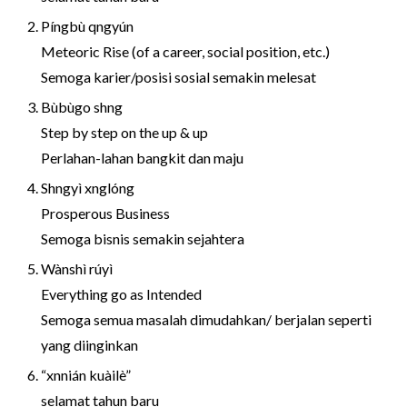
Píngbù qngyún
Meteoric Rise (of a career, social position, etc.)
Semoga karier/posisi sosial semakin melesat
Bùbùgo shng
Step by step on the up & up
Perlahan-lahan bangkit dan maju
Shngyì xnglóng
Prosperous Business
Semoga bisnis semakin sejahtera
Wànshì rúyì
Everything go as Intended
Semoga semua masalah dimudahkan/ berjalan seperti
yang diinginkan
“xnnián kuàilè”
selamat tahun baru