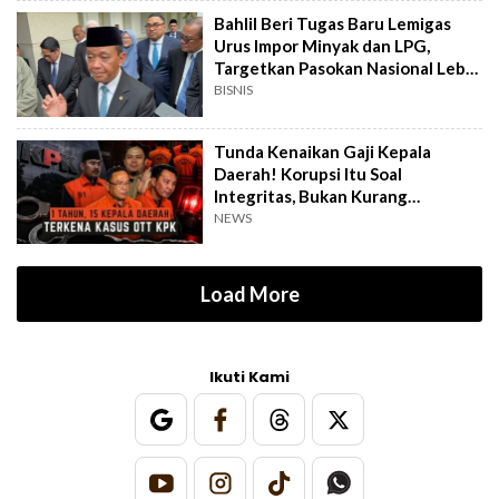
Bahlil Beri Tugas Baru Lemigas
Urus Impor Minyak dan LPG,
Targetkan Pasokan Nasional Lebih
Terjamin
BISNIS
Tunda Kenaikan Gaji Kepala
Daerah! Korupsi Itu Soal
Integritas, Bukan Kurang
Penghasilan
NEWS
Load More
Ikuti Kami