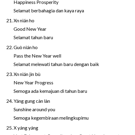
Happiness Prosperity
Selamat berbahagia dan kaya raya
Xn nián ho
Good New Year
Selamat tahun baru
Guò nián ho
Pass the New Year well
Selamat melewati tahun baru dengan baik
Xn nián jìn bù
New Year Progress
Semoga ada kemajuan di tahun baru
Yáng gung càn làn
Sunshine around you
Semoga kegembiraan melingkupimu
X yáng yáng