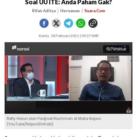
Soal UU ITE: Anda Paham Gak?
Rifan Aditya
Hernawan
Suara.Com
Kamis, 18 Februari 2021 | 09:37 WIB
Perbesar
Refly Harun dan Fadjroel Rachman di Mata Najwa
(YouTube/NajwaShihab).