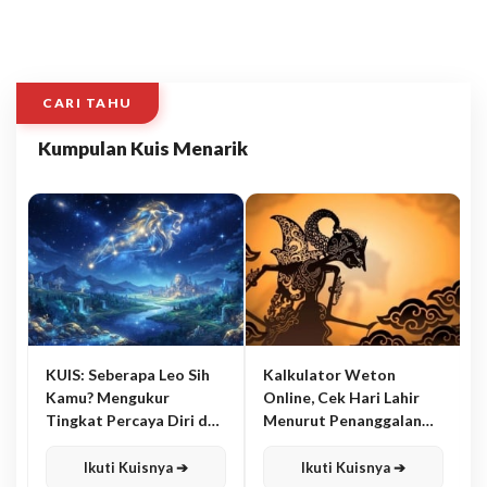
CARI TAHU
Kumpulan Kuis Menarik
KUIS: Seberapa Leo Sih
Kalkulator Weton
Kamu? Mengukur
Online, Cek Hari Lahir
Tingkat Percaya Diri dan
Menurut Penanggalan
Karisma
Jawa
Ikuti Kuisnya ➔
Ikuti Kuisnya ➔