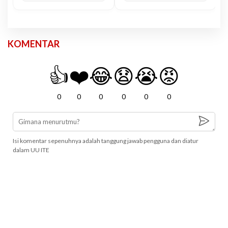
KOMENTAR
👍
❤️
😂
😧
😭
😡
0
0
0
0
0
0
Isi komentar sepenuhnya adalah tanggung jawab pengguna dan diatur
dalam UU ITE