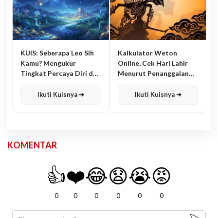
KUIS: Seberapa Leo Sih
Kalkulator Weton
Kamu? Mengukur
Online, Cek Hari Lahir
Tingkat Percaya Diri dan
Menurut Penanggalan
Karisma
Jawa
Ikuti Kuisnya ➔
Ikuti Kuisnya ➔
KOMENTAR
👍
❤️
😂
😧
😭
😡
0
0
0
0
0
0