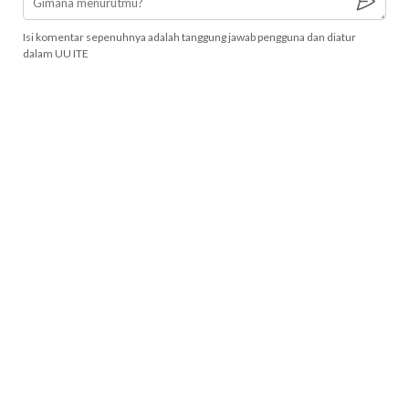
Isi komentar sepenuhnya adalah tanggung jawab pengguna dan diatur
dalam UU ITE