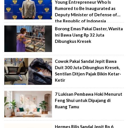
Young Entrepreneur Who Is
Rumored to Be Inaugurated as
Deputy Minister of Defense of
the Republic of Indonesia
Borong Emas Pakai Daster, Wanita
Ini Bawa Uang Rp 32 Juta
Dibungkus Kresek
Cowok Pakai Sandal Jepit Bawa
Duit 300 Juta Dibungkus Kresek,
Sentilan Ditjen Pajak Bikin Ketar-
Ketir
7 Lukisan Pembawa Hoki Menurut
Feng Shui untuk Dipajang di
Ruang Tamu
Hermes Rilis Sandal Jepit Rp 6