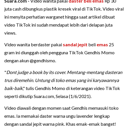
Suara.com -
Video wanita pakai
daster
beli emas
Rp 30
juta cash dibungkus plastik kresek viral di TikTok. Video viral
ini menyita perhatian warganet hingga saat artikel dibuat
video TikTok ini sudah mendapat lebih dari delapan juta
views.
Video wanita berdaster pakai
sandal jepit
beli
emas
25
gram ini diunggah oleh pengguna TikTok Gendhis Momo
dengan akun @gendhismo.
"
Dont judge a book by its cover. Mentang-mentang dasteran
trus diremehin. Untung di toko emas yang ini karyawannya
baik-baik
," tulis Gendhis Momo di keterangan video TikTok
seperti dikutip Suara.com, Selasa (1/6/2021).
Video diawali dengan momen saat Gendhis memasuki toko
emas. Ia memakai daster warna ungu lavender lengkap
dengan sandal jepit warna pink. Khas emak-emak banget!