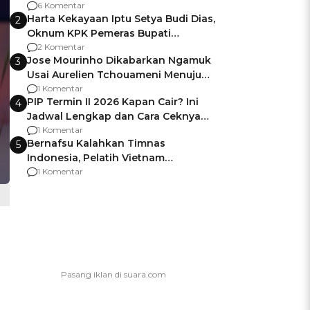
Gagalnya Negara Jamin Keamanan
6 Komentar
Harta Kekayaan Iptu Setya Budi Dias,
2
Oknum KPK Pemeras Bupati
Pemalang
2 Komentar
Jose Mourinho Dikabarkan Ngamuk
3
Usai Aurelien Tchouameni Menuju
Manchester United
1 Komentar
PIP Termin II 2026 Kapan Cair? Ini
4
Jadwal Lengkap dan Cara Ceknya
agar Dana Tidak Hangus!
1 Komentar
Bernafsu Kalahkan Timnas
5
Indonesia, Pelatih Vietnam
Berencana Pakai Jimat di Pakansari
1 Komentar