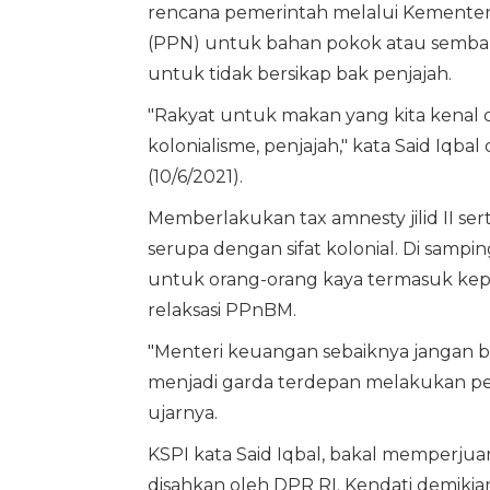
rencana pemerintah melalui Kemente
(PPN) untuk bahan pokok atau sembak
untuk tidak bersikap bak penjajah.
"Rakyat untuk makan yang kita kenal d
kolonialisme, penjajah," kata Said Iqbal
(10/6/2021).
Memberlakukan tax amnesty jilid II s
serupa dengan sifat kolonial. Di sampi
untuk orang-orang kaya termasuk ke
relaksasi PPnBM.
"Menteri keuangan sebaiknya jangan b
menjadi garda terdepan melakukan pe
ujarnya.
KSPI kata Said Iqbal, bakal memperju
disahkan oleh DPR RI. Kendati demiki