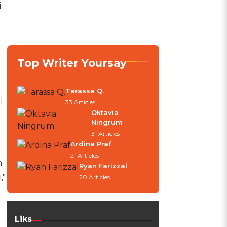
i
Top Writer Yoursay
Tarassa Q.
l
33 Articles
Oktavia
Ningrum
31 Articles
Ardina Praf
21 Articles
n
Ryan Farizzal
,"
20 Articles
Liks