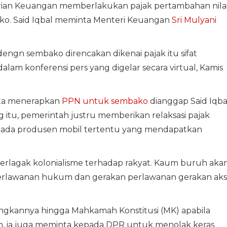
rian Keuangan memberlakukan pajak pertambahan nila
o. Said Iqbal meminta Menteri Keuangan
Sri Mulyani
engn sembako direncakan dikenai pajak itu sifat
 dalam konferensi pers yang digelar secara virtual, Kamis
erta menerapkan
PPN untuk sembako
dianggap Said Iqba
ng itu, pemerintah justru memberikan relaksasi pajak
pada produsen mobil tertentu yang mendapatkan
erlagak kolonialisme terhadap rakyat. Kaum buruh aka
rlawanan hukum dan gerakan perlawanan gerakan aksi
angkannya hingga Mahkamah Konstitusi (MK) apabila
an, ia juga meminta kepada DPR untuk menolak keras