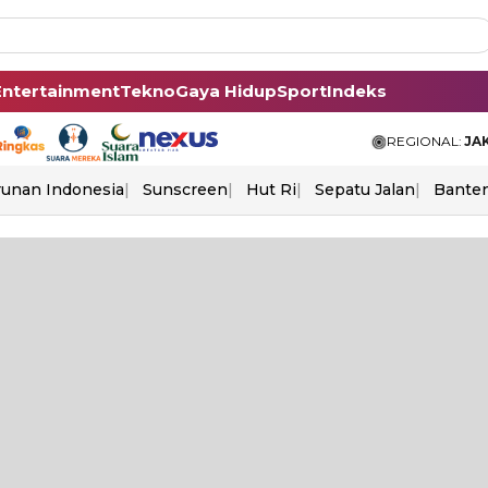
Entertainment
Tekno
Gaya Hidup
Sport
Indeks
REGIONAL:
JA
unan Indonesia
Sunscreen
Hut Ri
Sepatu Jalan
Bante