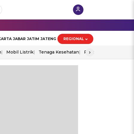
KARTA
JABAR
JATIM
JATENG
REGIONAL
›
n
Mobil Listrik
Tenaga Kesehatan
Piala Aff 2026
Ekono