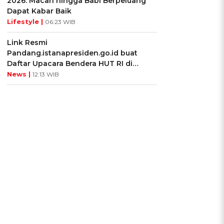
2026: Macan hingga Babi Berpeluang
Dapat Kabar Baik
Lifestyle |
06:23 WIB
Link Resmi
Pandang.istanapresiden.go.id buat
Daftar Upacara Bendera HUT RI di
Istana Negara
News |
12:13 WIB
g