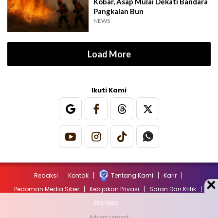
Kobar, Asap Mulai Dekati Bandara
Pangkalan Bun
NEWS
Load More
Ikuti Kami
Redaksi
Kontak
Tentang Kami
Karir
Pedoman Media Siber
Kebijakan Privasi
Saran Dan Kritik
Site Map