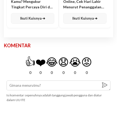
Kamu? Mengukur
Online, Cek Hari Lahir
Tingkat Percaya Diri dan
Menurut Penanggalan
Karisma
Jawa
Ikuti Kuisnya ➔
Ikuti Kuisnya ➔
KOMENTAR
👍
❤️
😂
😧
😭
😡
0
0
0
0
0
0
Isi komentar sepenuhnya adalah tanggung jawab pengguna dan diatur
dalam UU ITE