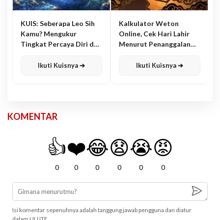
KUIS: Seberapa Leo Sih
Kalkulator Weton
Kamu? Mengukur
Online, Cek Hari Lahir
Tingkat Percaya Diri dan
Menurut Penanggalan
Karisma
Jawa
Ikuti Kuisnya ➔
Ikuti Kuisnya ➔
KOMENTAR
👍
❤️
😂
😧
😭
😡
0
0
0
0
0
0
Isi komentar sepenuhnya adalah tanggung jawab pengguna dan diatur
dalam UU ITE