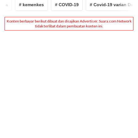
ta
# kemenkes
# COVID-19
# Covid-19 varian Delta