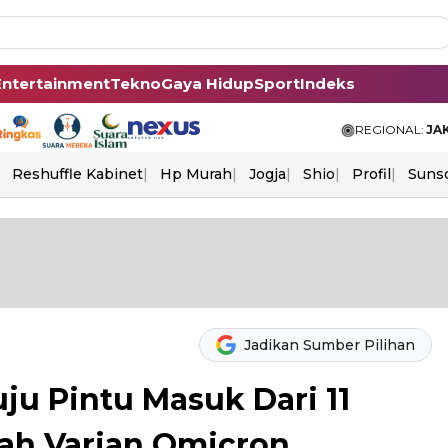
Entertainment
Tekno
Gaya Hidup
Sport
Indeks
REGIONAL:
JA
Reshuffle Kabinet
Hp Murah
Jogja
Shio
Profil
Suns
Jadikan Sumber Pilihan
ju Pintu Masuk Dari 11
ah Varian Omicron