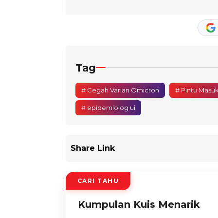
Tag
# Cegah Varian Omicron
# Pintu Masuk
# epidemiolog ui
Share Link
CARI TAHU
Kumpulan Kuis Menarik