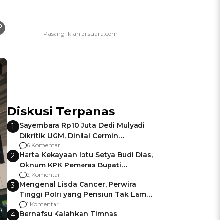
Diskusi Terpanas
Sayembara Rp10 Juta Dedi Mulyadi
1
Dikritik UGM, Dinilai Cermin
Gagalnya Negara Jamin Keamanan
6 Komentar
Harta Kekayaan Iptu Setya Budi Dias,
2
Oknum KPK Pemeras Bupati
Pemalang
2 Komentar
Mengenal Lisda Cancer, Perwira
3
Tinggi Polri yang Pensiun Tak Lama
Usai Jadi Brigjen
1 Komentar
Bernafsu Kalahkan Timnas
4