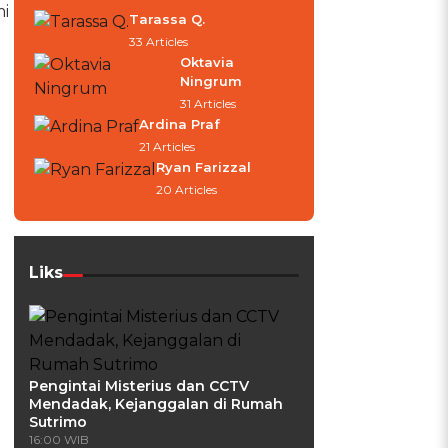
mi
Tarassa Q.
33 Articles
Oktavia
Ningrum
31 Articles
Ardina Praf
21 Articles
Ryan Farizzal
20 Articles
Liks
Pengintai Misterius dan CCTV
Mendadak, Kejanggalan di Rumah
Sutrimo
16:00 WIB