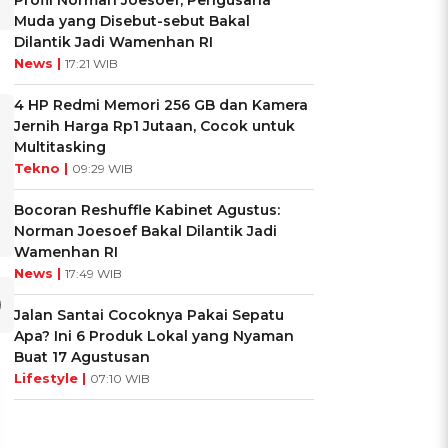
Profil Norman Joesoef, Pengusaha
Muda yang Disebut-sebut Bakal
Dilantik Jadi Wamenhan RI
News |
17:21 WIB
4 HP Redmi Memori 256 GB dan Kamera
Jernih Harga Rp1 Jutaan, Cocok untuk
Multitasking
Tekno |
09:29 WIB
Bocoran Reshuffle Kabinet Agustus:
Norman Joesoef Bakal Dilantik Jadi
Wamenhan RI
News |
17:49 WIB
Jalan Santai Cocoknya Pakai Sepatu
Apa? Ini 6 Produk Lokal yang Nyaman
Buat 17 Agustusan
Lifestyle |
07:10 WIB