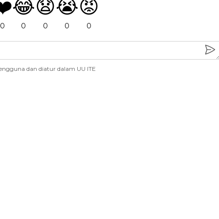
❤️
😂
😧
😭
😡
0
0
0
0
0
engguna dan diatur dalam UU ITE