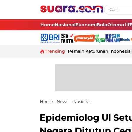
Home
Nasional
Ekonomi
Bola
Otomotif
Trending
Pemain Keturunan Indonesia
Home
News
Nasional
Epidemiolog UI Setu
Negara Ditutup Ceg