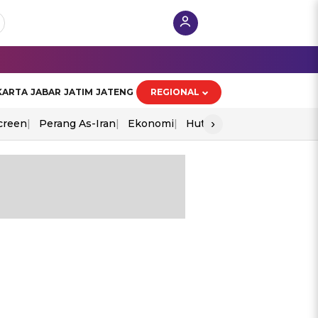
KARTA
JABAR
JATIM
JATENG
REGIONAL
›
creen
Perang As-Iran
Ekonomi
Hut Ri