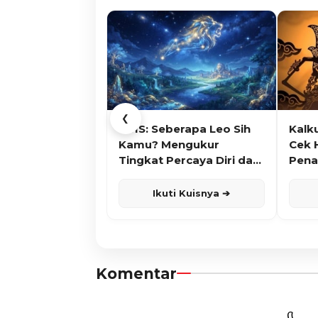
❮
KUIS: Seberapa Leo Sih
Kalk
Kamu? Mengukur
Cek 
Tingkat Percaya Diri dan
Pena
Karisma
Ikuti Kuisnya ➔
Komentar