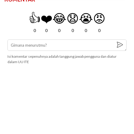
👍
❤️
😂
😧
😭
😡
0
0
0
0
0
0
Isi komentar sepenuhnya adalah tanggung jawab pengguna dan diatur
dalam UU ITE