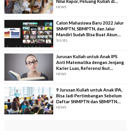
Nilai Rapor, Peluang Kuliah di
Kampus Idaman Terbuka Lebar!
NEWS
Calon Mahasiswa Baru 2022 Jalur
SNMPTN, SBMPTN, dan Jalur
Mandiri Sudah Bisa Buat Akun
LTMPT
SULSEL
Jurusan Kuliah untuk Anak IPS
Anti Matematika dengan Jenjang
Karier Luas, Referensi Ikut
SNMPTN dan SBMPTN 2022
NEWS
9 Jurusan Kuliah untuk Anak IPA,
Bisa Jadi Pertimbangan Sebelum
Daftar SNMPTN dan SBMPTN
2022
NEWS