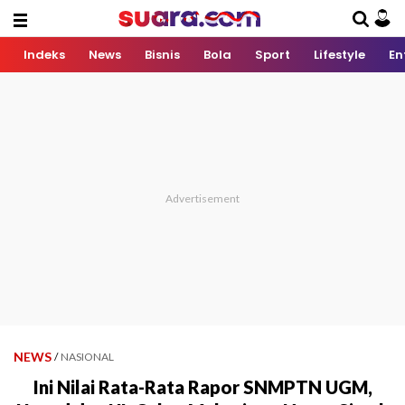
Indeks
News
Bisnis
Bola
Sport
Lifestyle
En
NEWS
/
NASIONAL
Ini Nilai Rata-Rata Rapor SNMPTN UGM,