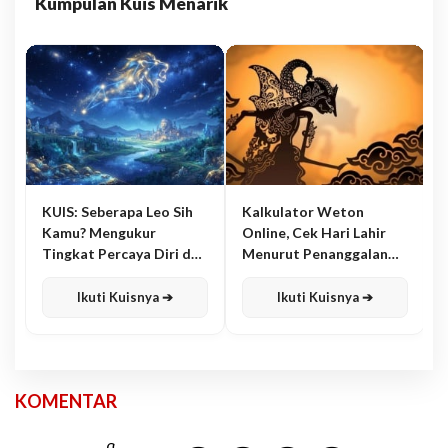
Kumpulan Kuis Menarik
KUIS: Seberapa Leo Sih
Kalkulator Weton
Kamu? Mengukur
Online, Cek Hari Lahir
Tingkat Percaya Diri dan
Menurut Penanggalan
Karisma
Jawa
Ikuti Kuisnya ➔
Ikuti Kuisnya ➔
KOMENTAR