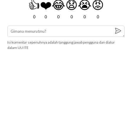
👍
❤️
😂
😧
😭
😡
0
0
0
0
0
0
Isi komentar sepenuhnya adalah tanggung jawab pengguna dan diatur
dalam UU ITE