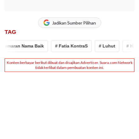
Jadikan Sumber Pilihan
TAG
maran Nama Baik
# Fatia KontraS
# Luhut
# Haris A