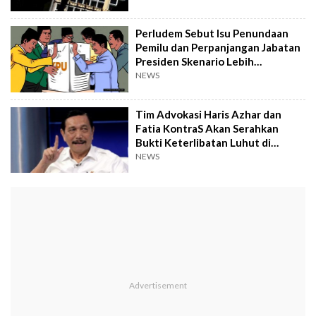
Perludem Sebut Isu Penundaan
Pemilu dan Perpanjangan Jabatan
Presiden Skenario Lebih
Berbahaya, Harus Ditolak!
NEWS
Tim Advokasi Haris Azhar dan
Fatia KontraS Akan Serahkan
Bukti Keterlibatan Luhut di
Tambang Papua ke Polda Metro
NEWS
Jaya