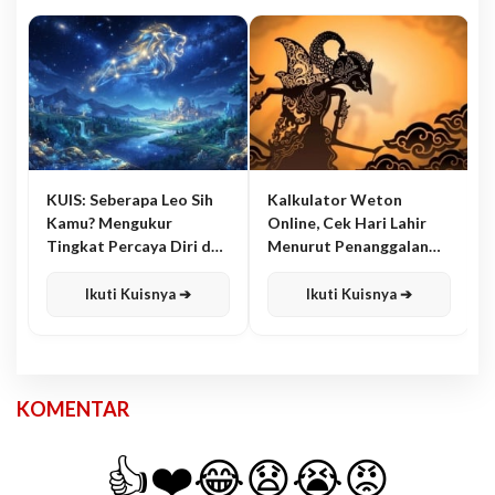
KUIS: Seberapa Leo Sih
Kalkulator Weton
Kamu? Mengukur
Online, Cek Hari Lahir
Tingkat Percaya Diri dan
Menurut Penanggalan
Karisma
Jawa
Ikuti Kuisnya ➔
Ikuti Kuisnya ➔
KOMENTAR
👍
❤️
😂
😧
😭
😡