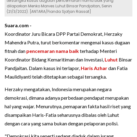
tersangka kasus dugaan pencemaran nama baik yang
dilaporkan Menko Marves Luhut Binsar Pandjaitan, Senin
(21/3/2022). [ANTARA/Fianda Sjofjan Rassat]
Suara.com -
Koordinator Juru Bicara DPP Partai Demokrat, Herzaky
Mahendra Putra, turut berkomentar mengenai kasus dugaan
fitnah dan
pencemaran nama baik
terhadap Menteri
Koordinator Bidang Kemaritiman dan Investasi,
Luhut
Binsar
Pandjaitan. Dalam kasus ini terlapor,
Haris Azhar
dan Fatia
Maulidiyanti telah ditetapkan sebagai tersangka.
Herzaky mengatakan, Indonesia merupakan negara
demokrasi, dimana adanya perbedaan pendapat merupakan
hal yang wajar. Menurutnya, pemaparan fakta hasil riset yang
disampaikan Haris-Fatia seharusnya dibalas oleh Luhut
dengan cara yang sama bukan dengan pelaporan polisi.
"Demokrasi kita seperti sedang diaduk dalam jurang