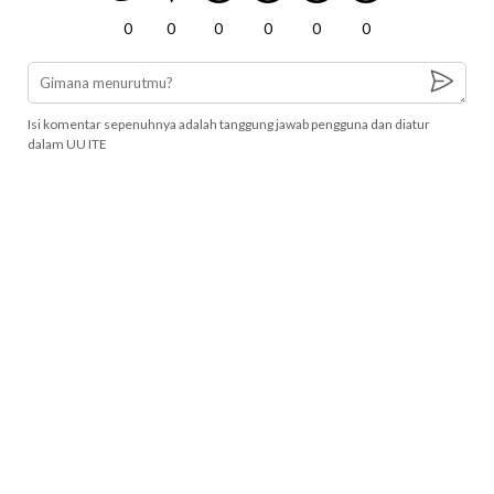
0
0
0
0
0
0
Isi komentar sepenuhnya adalah tanggung jawab pengguna dan diatur
dalam UU ITE