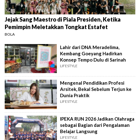
Jejak Sang Maestro di Piala Presiden, Ketika
Pemimpin Meletakkan Tongkat Estafet
BOLA
Lahir dari DNA Meradelima,
Kembang Goeyang Hadirkan
Konsep Tempo Dulu di Sarinah
LIFESTYLE
Mengenal Pendidikan Profesi
Arsitek, Bekal Sebelum Terjun ke
Dunia Praktik
LIFESTYLE
IPEKA RUN 2026 Jadikan Olahraga
sebagai Bagian dari Pengalaman
Belajar Langsung
LIFESTYLE