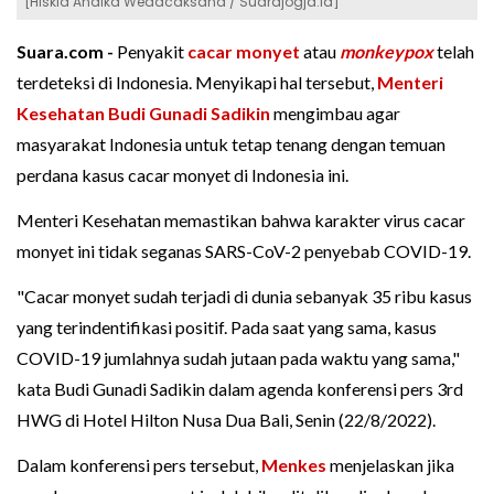
[Hiskia Andika Weadcaksana / Suarajogja.id]
Suara.com -
Penyakit
cacar monyet
atau
monkeypox
telah
terdeteksi di Indonesia. Menyikapi hal tersebut,
Menteri
Kesehatan
Budi Gunadi Sadikin
mengimbau agar
masyarakat Indonesia untuk tetap tenang dengan temuan
perdana kasus cacar monyet di Indonesia ini.
Menteri Kesehatan memastikan bahwa karakter virus cacar
monyet ini tidak seganas SARS-CoV-2 penyebab COVID-19.
"Cacar monyet sudah terjadi di dunia sebanyak 35 ribu kasus
yang terindentifikasi positif. Pada saat yang sama, kasus
COVID-19 jumlahnya sudah jutaan pada waktu yang sama,"
kata Budi Gunadi Sadikin dalam agenda konferensi pers 3rd
HWG di Hotel Hilton Nusa Dua Bali, Senin (22/8/2022).
Dalam konferensi pers tersebut,
Menkes
menjelaskan jika