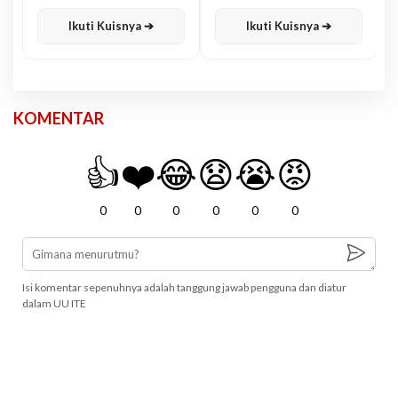
Karisma
Jawa
Ikuti Kuisnya ➔
Ikuti Kuisnya ➔
KOMENTAR
👍
❤️
😂
😧
😭
😡
0
0
0
0
0
0
Isi komentar sepenuhnya adalah tanggung jawab pengguna dan diatur
dalam UU ITE