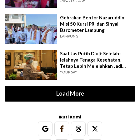
Baru
JAWA TENGAH
Gebrakan Bentor Nazaruddin:
Misi 50 Kursi PRI dan Sinyal
Barometer Lampung
LAMPUNG
Saat Jas Putih Diuji: Selelah-
lelahnya Tenaga Kesehatan,
Tetap Lebih Melelahkan Jadi
Pasien
YOUR SAY
Load More
Ikuti Kami