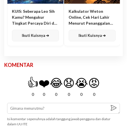
KUIS: Seberapa Leo Sih
Kalkulator Weton
Kamu? Mengukur
Online, Cek Hari Lahir
Tingkat Percaya Diri dan
Menurut Penanggalan
Karisma
Jawa
Ikuti Kuisnya ➔
Ikuti Kuisnya ➔
KOMENTAR
👍
❤️
😂
😧
😭
😡
0
0
0
0
0
0
Isi komentar sepenuhnya adalah tanggung jawab pengguna dan diatur
dalam UU ITE