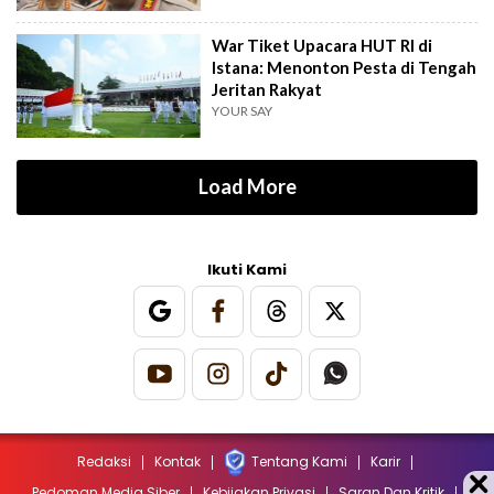
War Tiket Upacara HUT RI di
Istana: Menonton Pesta di Tengah
Jeritan Rakyat
YOUR SAY
Load More
Ikuti Kami
Redaksi
Kontak
Tentang Kami
Karir
Pedoman Media Siber
Kebijakan Privasi
Saran Dan Kritik