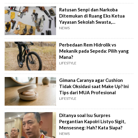
Ratusan Senpi dan Narkoba
Ditemukan di Ruang Eks Ketua
Yayasan Sekolah Swasta,
Pengelola Buka Suara
NEWS
Perbedaan Rem Hidrolik vs
Mekanik pada Sepeda: Pilih yang
Mana?
LIFESTYLE
Gimana Caranya agar Cushion
Tidak Oksidasi saat Make Up? Ini
Tips dari MUA Profesional
LIFESTYLE
Ditanya soal Isu Surpres
Pergantian Kapolri Listyo Sigit,
Mensesneg: Hah? Kata Siapa?
NEWS