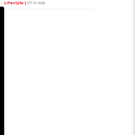
Lifestyle |
07:10 WIB