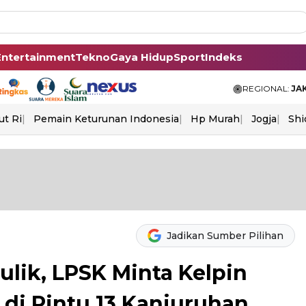
Entertainment
Tekno
Gaya Hidup
Sport
Indeks
REGIONAL:
JA
ut Ri
Pemain Keturunan Indonesia
Hp Murah
Jogja
Shi
Jadikan Sumber Pilihan
lik, LPSK Minta Kelpin
di Pintu 13 Kanjuruhan