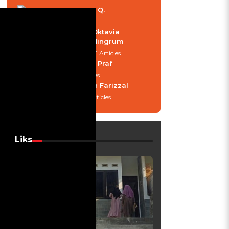
Tarassa Q.
33 Articles
Oktavia
Ningrum
31 Articles
Ardina Praf
21 Articles
Ryan Farizzal
20 Articles
Liks