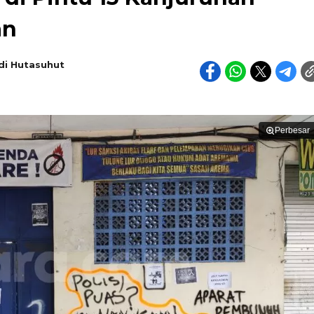
an
di Hutasuhut
Perbesar