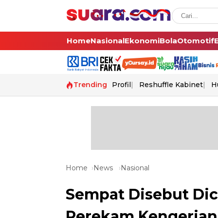
Home
Nasional
Ekonomi
Bola
Otomotif
Trending
Profil
Reshuffle Kabinet
H
Home
News
Nasional
Sempat Disebut Dicu
Perekam Kengerian 