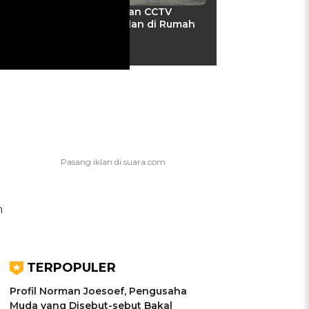
Pengintai Misterius dan CCTV
Mendadak, Kejanggalan di Rumah
Sutrimo
16:00 WIB
m
TERPOPULER
Profil Norman Joesoef, Pengusaha
Muda yang Disebut-sebut Bakal