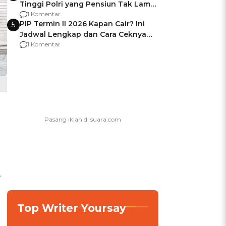
Tinggi Polri yang Pensiun Tak Lama
Usai Jadi Brigjen
1 Komentar
PIP Termin II 2026 Kapan Cair? Ini
5
Jadwal Lengkap dan Cara Ceknya
agar Dana Tidak Hangus!
1 Komentar
.
Top Writer Yoursay