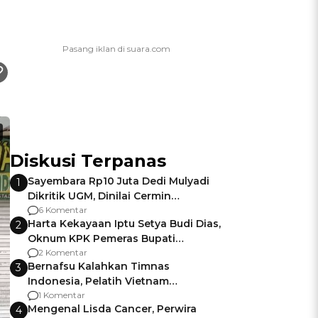
Diskusi Terpanas
Sayembara Rp10 Juta Dedi Mulyadi
1
Dikritik UGM, Dinilai Cermin
Gagalnya Negara Jamin Keamanan
6 Komentar
Harta Kekayaan Iptu Setya Budi Dias,
2
Oknum KPK Pemeras Bupati
Pemalang
2 Komentar
Bernafsu Kalahkan Timnas
3
Indonesia, Pelatih Vietnam
Berencana Pakai Jimat di Pakansari
1 Komentar
Mengenal Lisda Cancer, Perwira
4