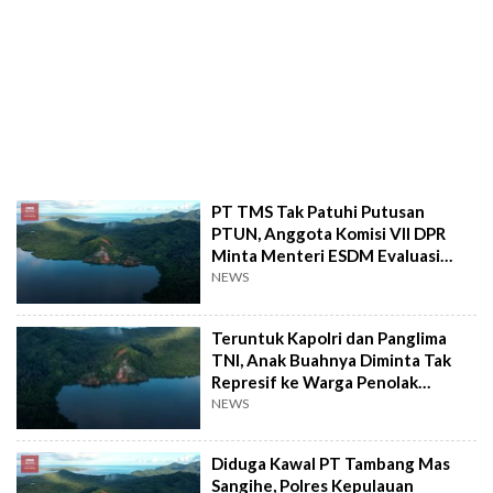
PT TMS Tak Patuhi Putusan
PTUN, Anggota Komisi VII DPR
Minta Menteri ESDM Evaluasi
Seluruh Izin Tambang di Pulau
NEWS
Sangihe
Teruntuk Kapolri dan Panglima
TNI, Anak Buahnya Diminta Tak
Represif ke Warga Penolak
Tambang PT TMS
NEWS
Diduga Kawal PT Tambang Mas
Sangihe, Polres Kepulauan