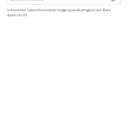
Isi komentar sepenuhnya adalah tanggung jawab pengguna dan diatur
dalam UU ITE