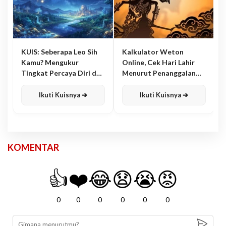
KUIS: Seberapa Leo Sih
Kalkulator Weton
Kamu? Mengukur
Online, Cek Hari Lahir
Tingkat Percaya Diri dan
Menurut Penanggalan
Karisma
Jawa
Ikuti Kuisnya ➔
Ikuti Kuisnya ➔
KOMENTAR
👍
❤️
😂
😧
😭
😡
0
0
0
0
0
0