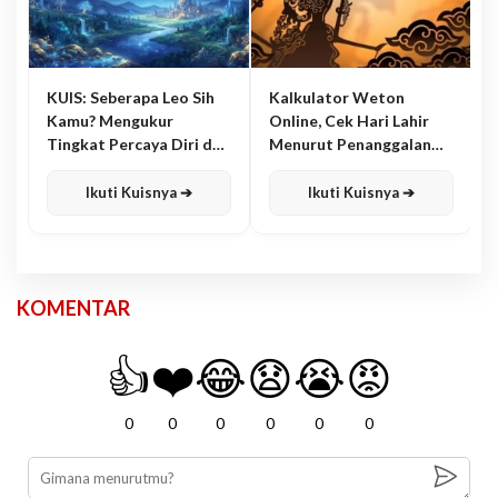
KUIS: Seberapa Leo Sih
Kalkulator Weton
Kamu? Mengukur
Online, Cek Hari Lahir
Tingkat Percaya Diri dan
Menurut Penanggalan
Karisma
Jawa
Ikuti Kuisnya ➔
Ikuti Kuisnya ➔
KOMENTAR
👍
❤️
😂
😧
😭
😡
0
0
0
0
0
0