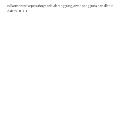
Isi komentar sepenuhnya adalah tanggung jawab pengguna dan diatur
dalam UU ITE