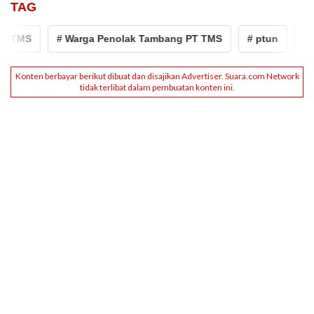
TAG
MS
# Warga Penolak Tambang PT TMS
# ptun
# Tam