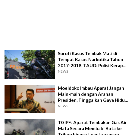
Soroti Kasus Tembak Mati di
Tempat Kasus Narkotika Tahun
2017-2018, TAUD: Polisi Kerap
Salah Gunakan Wewenang
NEWS
Moeldoko Imbau Aparat Jangan
Main-main dengan Arahan
Presiden, Tinggalkan Gaya Hidup
Hedonisme
NEWS
TGIPF: Aparat Tembakan Gas Air
Mata Secara Membabi Buta ke
Tribun hingga Luar Lapangan